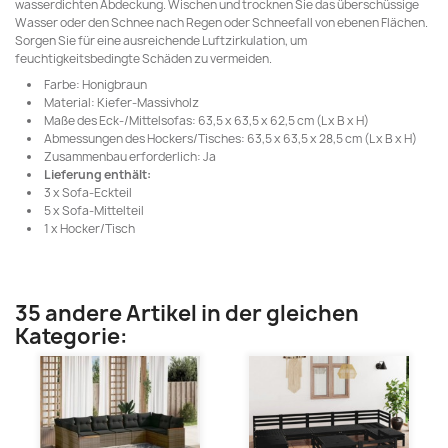
wasserdichten Abdeckung. Wischen und trocknen Sie das überschüssige
Wasser oder den Schnee nach Regen oder Schneefall von ebenen Flächen.
Sorgen Sie für eine ausreichende Luftzirkulation, um
feuchtigkeitsbedingte Schäden zu vermeiden.
Farbe: Honigbraun
Material: Kiefer-Massivholz
Maße des Eck-/Mittelsofas: 63,5 x 63,5 x 62,5 cm (L x B x H)
Abmessungen des Hockers/Tisches: 63,5 x 63,5 x 28,5 cm (L x B x H)
Zusammenbau erforderlich: Ja
Lieferung enthält:
3 x Sofa-Eckteil
5 x Sofa-Mittelteil
1 x Hocker/Tisch
35 andere Artikel in der gleichen
Kategorie: