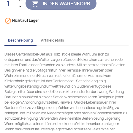
IN DEN WARENKORB


Nicht auf Lager
Beschreibung
Artikeldetails
Dieses Gartenmöbel-Set aus Holz ist die ideale Wahl, um sich zu
entspannen und das Wetter zu genießen, ein Nickerchen zu machen oder
mit Ihrer Familie oder Freunden zu plaudern. Mit seinem zeitlosen Paletten-
Design verleiht die Sofagarnitur Ihrer Terrasse, Ihrem Garten oder
Wohnzimmer einen Hauch von rustikalem Charme. Aus massivem
Kiefernholz gefertigt, ist das Gartenmöbel-Set sehr langlebig,
witterungsbeständig und umweltfreundlich. Zudem verfügt diese
Sofagarnitur über eine solide Konstruktion und erfordert wenig Wartung.
Darüber hinaus lässt sich das Set dank seines modularen Designs in jeder
beliebigen Anordnung aufstellen. Hinweis: Um die Lebensdauer Ihrer
Gartenmöbel zu verlängern, empfehlen wir Ihnen, diese regelmäßig zu
reinigen und im Freien vor Niederschlägen oder starken Sonnenstrahlen zu
schützen.Reinigung: Verwenden Sie eine milde Seifenlösung.Lagerung:
Wenn möglich, an einem kühlen, trockenen Ort im Innenbereich lagern.
Wenn das Produkt im Freien gelagert wird, schützen Sie es mit einer