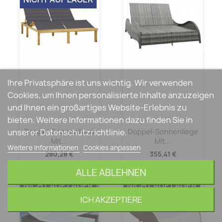
Ihre Privatsphäre ist uns wichtig. Wir verwenden
Cookies, um Ihnen personalisierte Inhalte anzuzeigen
und Ihnen ein großartiges Website-Erlebnis zu
bieten. Weitere Informationen dazu finden Sie in
unserer Datenschutzrichtlinie.
Doppel-Sonnenliege
Doppel-Sonnenliege
Mit...
Mit...
Weitere Informationen
Cookies anpassen
280,28 €
355,41 €
ALLE ABLEHNEN
NICHT AUF LAGER
NICHT AUF LAGER
ICH AKZEPTIERE