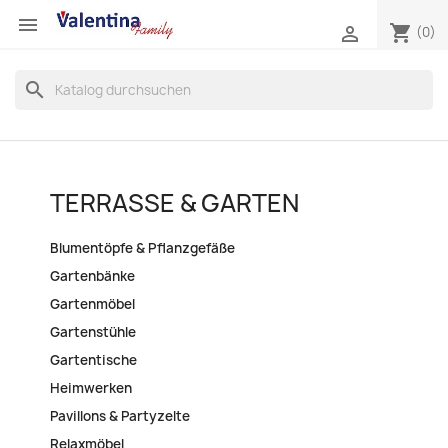

shopping_cart

(0)
search
TERRASSE & GARTEN
Blumentöpfe & Pflanzgefäße
Gartenbänke
Gartenmöbel
Gartenstühle
Gartentische
Heimwerken
Pavillons & Partyzelte
Relaxmöbel