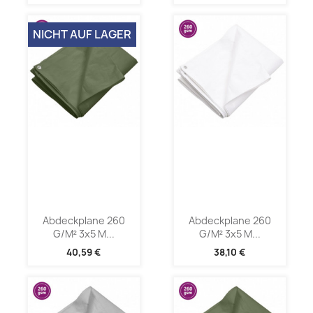
NICHT AUF LAGER
Abdeckplane 260
Abdeckplane 260
G/m² 3x5 M...
G/m² 3x5 M...
40,59 €
38,10 €