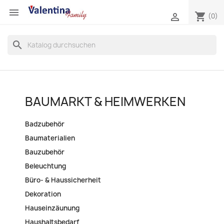

shopping_cart

(0)
search
BAUMARKT & HEIMWERKEN
Badzubehör
Baumaterialien
Bauzubehör
Beleuchtung
Büro- & Haussicherheit
Dekoration
Hauseinzäunung
Haushaltsbedarf