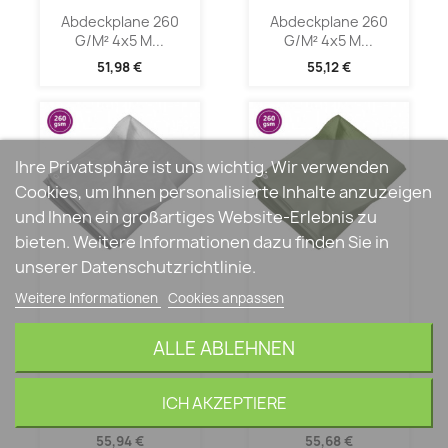
Abdeckplane 260
Abdeckplane 260
G/m² 4x5 M...
G/m² 4x5 M...
51,98 €
55,12 €
Ihre Privatsphäre ist uns wichtig. Wir verwenden
Cookies, um Ihnen personalisierte Inhalte anzuzeigen
und Ihnen ein großartiges Website-Erlebnis zu
bieten. Weitere Informationen dazu finden Sie in
unserer Datenschutzrichtlinie.
Weitere Informationen
Cookies anpassen
ALLE ABLEHNEN
Abdeckplane 260
Abdeckplane 260
ICH AKZEPTIERE
G/m² 4x6 M...
G/m² 4x6 M...
55,94 €
55,68 €