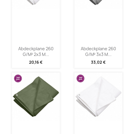
Abdeckplane 260
Abdeckplane 260
G/m² 2x3 M...
G/m² 3x3 M...
20,16 €
33,02 €