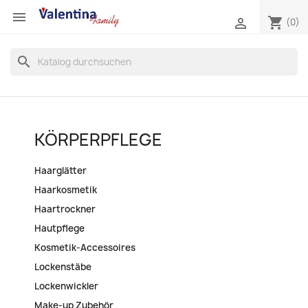

shopping_cart

(0)
search
KÖRPERPFLEGE
Haarglätter
Haarkosmetik
Haartrockner
Hautpflege
Kosmetik-Accessoires
Lockenstäbe
Lockenwickler
Make-up Zubehör