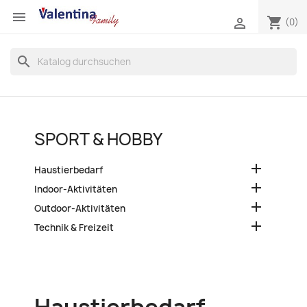

shopping_cart

(0)
search
SPORT & HOBBY

Haustierbedarf

Indoor-Aktivitäten

Outdoor-Aktivitäten

Technik & Freizeit