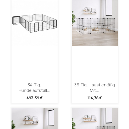
34-Tlg.
36-Tlg. Haustierkäfig
Hundelaufstall...
Mit...
493,39 €
114,78 €