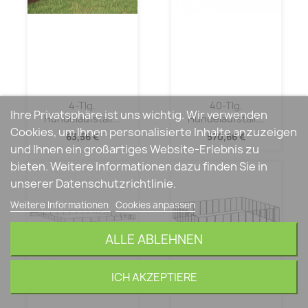
4-Tlg.
40-Tlg.
Ihre Privatsphäre ist uns wichtig. Wir verwenden
Hundelaufstall...
Hundelaufstall...
Cookies, um Ihnen personalisierte Inhalte anzuzeigen
63,56 €
570,66 €
und Ihnen ein großartiges Website-Erlebnis zu
bieten. Weitere Informationen dazu finden Sie in
unserer Datenschutzrichtlinie.
Weitere Informationen
Cookies anpassen
ALLE ABLEHNEN
ICH AKZEPTIERE