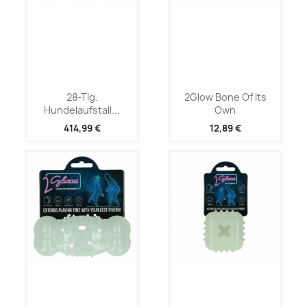
28-Tlg.
2Glow Bone Of Its
Hundelaufstall...
Own
414,99 €
12,89 €