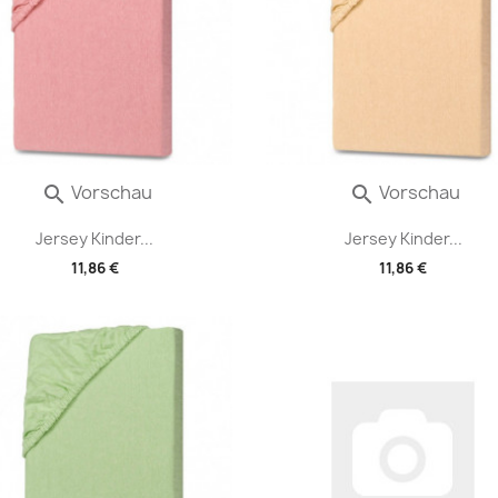
Vorschau
Vorschau


Jersey Kinder...
Jersey Kinder...
11,86 €
11,86 €