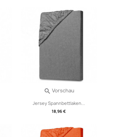
Vorschau

.
Jersey Spannbettlaken...
18,96 €