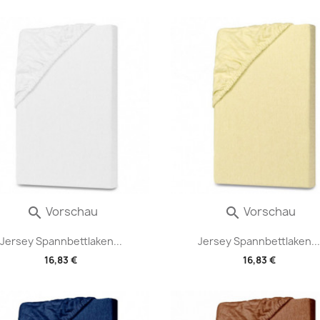
Vorschau
Vorschau


Jersey Spannbettlaken...
Jersey Spannbettlaken..
16,83 €
16,83 €