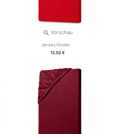
Vorschau

Jersey Kinder...
12,02 €