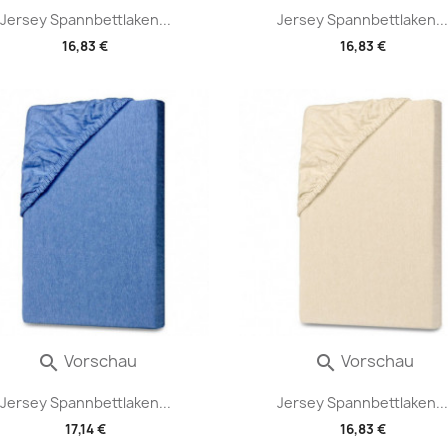
Jersey Spannbettlaken...
Jersey Spannbettlaken..
16,83 €
16,83 €
Vorschau
Vorschau


Jersey Spannbettlaken...
Jersey Spannbettlaken..
17,14 €
16,83 €