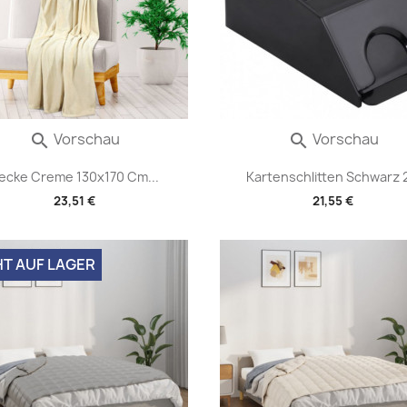
Vorschau
Vorschau


ecke Creme 130x170 Cm...
Kartenschlitten Schwarz 2
23,51 €
21,55 €
HT AUF LAGER