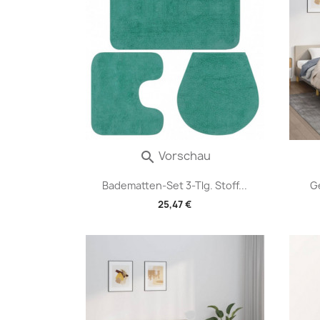
Vorschau

Badematten-Set 3-Tlg. Stoff...
G
25,47 €