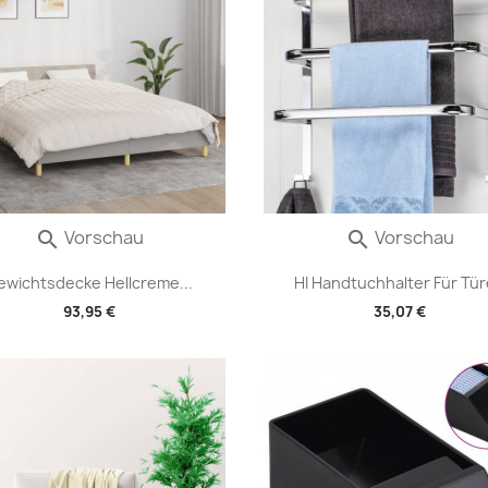
Vorschau
Vorschau


ewichtsdecke Hellcreme...
HI Handtuchhalter Für Tü
93,95 €
35,07 €