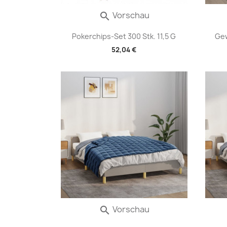
Vorschau

Pokerchips-Set 300 Stk. 11,5 G
Gew
52,04 €
Vorschau
