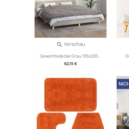
Vorschau

Gewichtsdecke Grau 155x220...
D
62,15 €
NIC