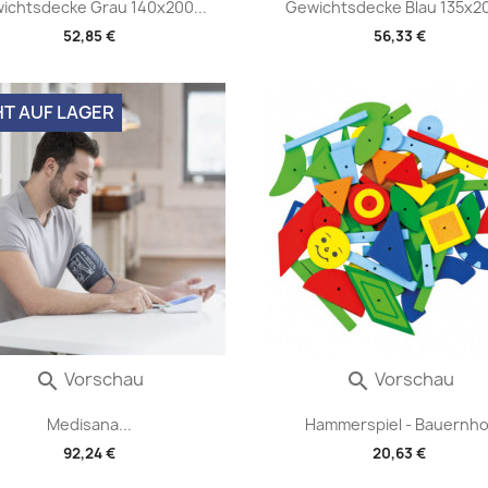
ichtsdecke Grau 140x200...
Gewichtsdecke Blau 135x20
52,85 €
56,33 €
HT AUF LAGER
Vorschau
Vorschau


Medisana...
Hammerspiel - Bauernho
92,24 €
20,63 €