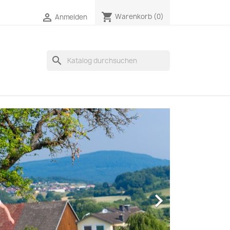
shopping_cart

Warenkorb
(0)
Anmelden
search
