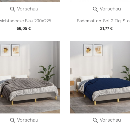
Vorschau
Vorschau


ichtsdecke Blau 200x225...
Badematten-Set 2-Tlg. Stoff
66,05 €
21,77 €
Vorschau
Vorschau

