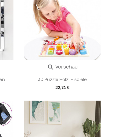
Vorschau

ren
3D Puzzle Holz, Eisdiele
22,74 €