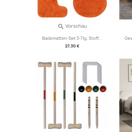
Vorschau

Badematten-Set 3-Tlg. Stoff...
Gew
27,30 €