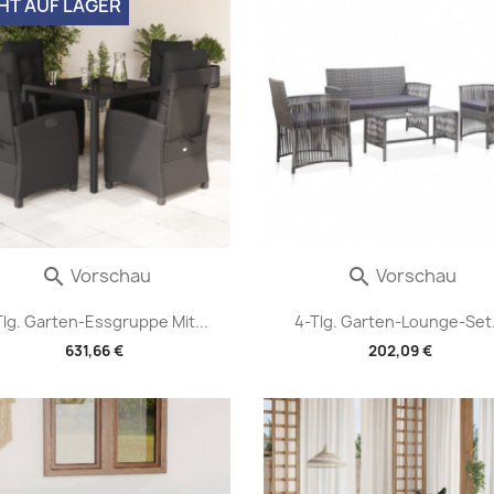
HT AUF LAGER
Vorschau
Vorschau


Tlg. Garten-Essgruppe Mit...
4-Tlg. Garten-Lounge-Set.
631,66 €
202,09 €