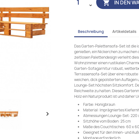
IN DEN W

Beschreibung
Artikeldetails
Das Garten-Palettensofa-Set ist die 
genießen, ein Nickerchen zu machen od
zeitlosen Palettendesign verleiht die
Wohnzimmer einen rustikalen Charme. 
Garten-Sofagarnitur robust, wetterb
Terrassensofa-Set über eine robuste K
weichen, dick gepolsterten Auflagen u
Lounge-Set höchsten Sitzkomfort. Der
Reichweite zu halten. Dieses Gartenmö
Holz ein Naturprodukt ist und daher
Farbe: Honigbraun
Material: Imprägniertes Kiefern

Abmessungen Lounge-Set: 220 x 1
Sitzhöhe vom Boden: 25 cm
Maße des Couchtisches: 60 x 60 x
Geeignet für den Innen- und Au
Montage erforderlich