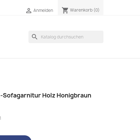
shopping_cart

Warenkorb
(0)
Anmelden
search
n-Sofagarnitur Holz Honigbraun
n