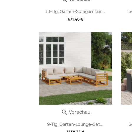
10-Tlg. Garten-Sofagarnitur...
5
671,46 €
Vorschau

9-Tlg. Garten-Lounge-Set...
6
1.138,75 €