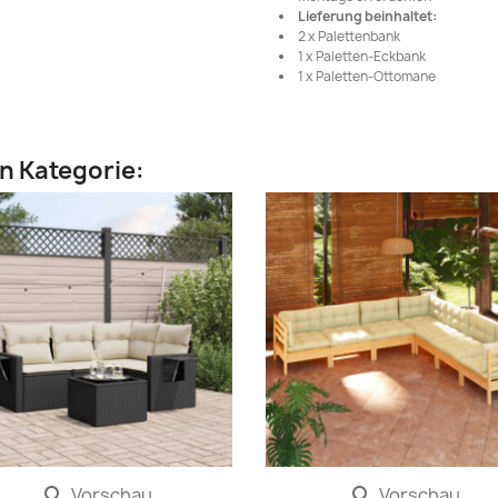
Lieferung beinhaltet:
2 x Palettenbank
1 x Paletten-Eckbank
1 x Paletten-Ottomane
en Kategorie:
Vorschau
Vorschau

