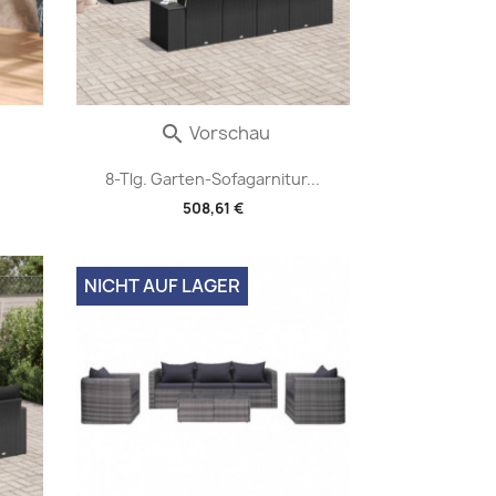
Vorschau

8-Tlg. Garten-Sofagarnitur...
508,61 €
NICHT AUF LAGER