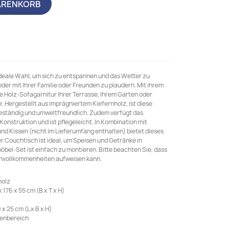
ARENKORB
ideale Wahl, um sich zu entspannen und das Wetter zu
er mit Ihrer Familie oder Freunden zu plaudern. Mit ihrem
se Holz-Sofagarnitur Ihrer Terrasse, Ihrem Garten oder
Hergestellt aus imprägniertem Kiefernholz, ist diese
eständig und umweltfreundlich. Zudem verfügt das
onstruktion und ist pflegeleicht. In Kombination mit
nd Kissen (nicht im Lieferumfang enthalten) bietet dieses
 Couchtisch ist ideal, um Speisen und Getränke in
bel-Set ist einfach zu montieren. Bitte beachten Sie, dass
 Unvollkommenheiten aufweisen kann.
holz
76 x 55 cm (B x T x H)
 25 cm (L x B x H)
ßenbereich