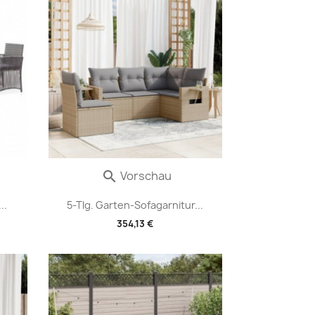
Vorschau

..
5-Tlg. Garten-Sofagarnitur...
354,13 €