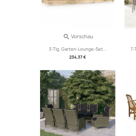
Vorschau

3-Tlg. Garten-Lounge-Set...
7-
234,37 €