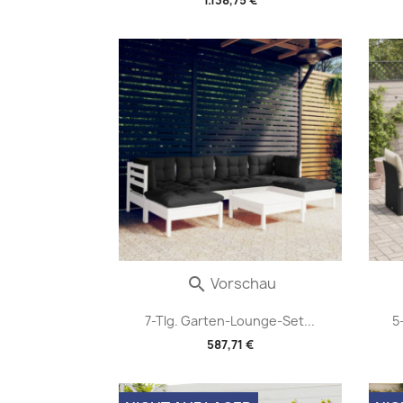
Vorschau

7-Tlg. Garten-Lounge-Set...
5
587,71 €