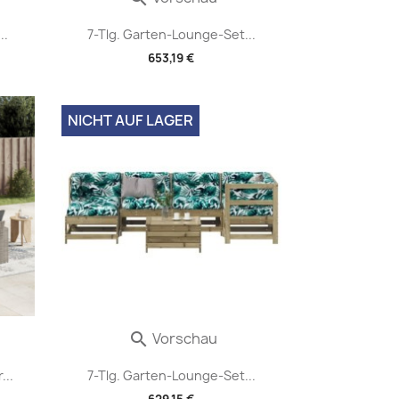
..
7-Tlg. Garten-Lounge-Set...
653,19 €
NICHT AUF LAGER
Vorschau

...
7-Tlg. Garten-Lounge-Set...
629,15 €