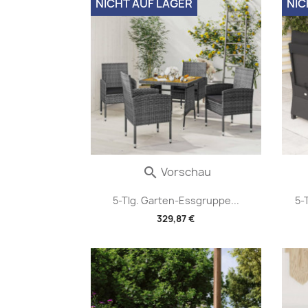
NICHT AUF LAGER
NIC
Vorschau

5-Tlg. Garten-Essgruppe...
5-
329,87 €