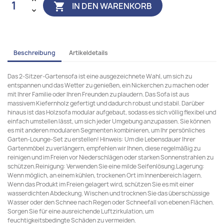
IN DEN WARENKORB

Beschreibung
Artikeldetails
Das 2-Sitzer-Gartensofa ist eine ausgezeichnete Wahl, um sich zu
entspannen und das Wetter zu genießen, ein Nickerchen zu machen oder
mit Ihrer Familie oder Ihren Freunden zu plaudern. Das Sofa ist aus
massivem Kiefernholz gefertigt und dadurch robust und stabil. Darüber
hinaus ist das Holzsofa modular aufgebaut, sodass es sich völlig flexibel und
einfach umstellen lässt, um sich jeder Umgebung anzupassen. Sie können
es mit anderen modularen Segmenten kombinieren, um Ihr persönliches
Garten-Lounge-Set zu erstellen! Hinweis: Um die Lebensdauer Ihrer
Gartenmöbel zu verlängern, empfehlen wir Ihnen, diese regelmäßig zu
reinigen und im Freien vor Niederschlägen oder starken Sonnenstrahlen zu
schützen.Reinigung: Verwenden Sie eine milde Seifenlösung.Lagerung:
Wenn möglich, an einem kühlen, trockenen Ort im Innenbereich lagern.
Wenn das Produkt im Freien gelagert wird, schützen Sie es mit einer
wasserdichten Abdeckung. Wischen und trocknen Sie das überschüssige
Wasser oder den Schnee nach Regen oder Schneefall von ebenen Flächen.
Sorgen Sie für eine ausreichende Luftzirkulation, um
feuchtigkeitsbedingte Schäden zu vermeiden.