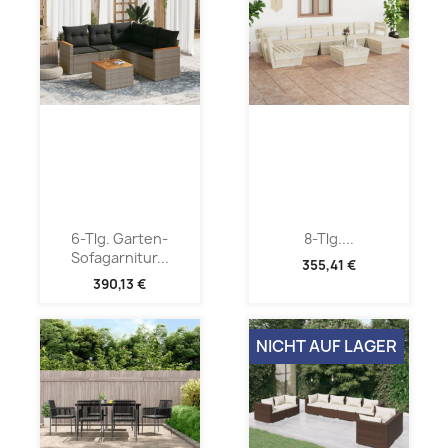
6-Tlg. Garten-
8-Tlg....
Sofagarnitur...
355,41 €
390,13 €
NICHT AUF LAGER