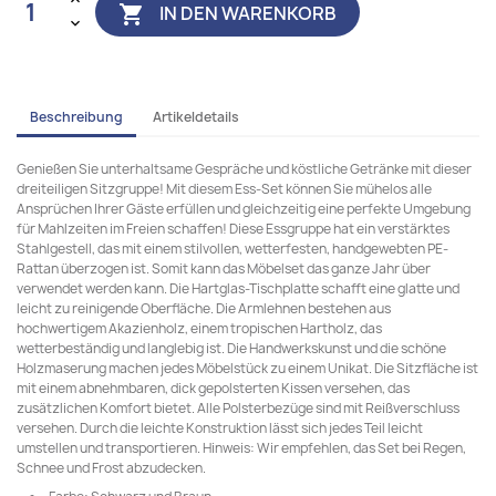
IN DEN WARENKORB

Beschreibung
Artikeldetails
Genießen Sie unterhaltsame Gespräche und köstliche Getränke mit dieser
dreiteiligen Sitzgruppe! Mit diesem Ess-Set können Sie mühelos alle
Ansprüchen Ihrer Gäste erfüllen und gleichzeitig eine perfekte Umgebung
für Mahlzeiten im Freien schaffen! Diese Essgruppe hat ein verstärktes
Stahlgestell, das mit einem stilvollen, wetterfesten, handgewebten PE-
Rattan überzogen ist. Somit kann das Möbelset das ganze Jahr über
verwendet werden kann. Die Hartglas-Tischplatte schafft eine glatte und
leicht zu reinigende Oberfläche. Die Armlehnen bestehen aus
hochwertigem Akazienholz, einem tropischen Hartholz, das
wetterbeständig und langlebig ist. Die Handwerkskunst und die schöne
Holzmaserung machen jedes Möbelstück zu einem Unikat. Die Sitzfläche ist
mit einem abnehmbaren, dick gepolsterten Kissen versehen, das
zusätzlichen Komfort bietet. Alle Polsterbezüge sind mit Reißverschluss
versehen. Durch die leichte Konstruktion lässt sich jedes Teil leicht
umstellen und transportieren. Hinweis: Wir empfehlen, das Set bei Regen,
Schnee und Frost abzudecken.