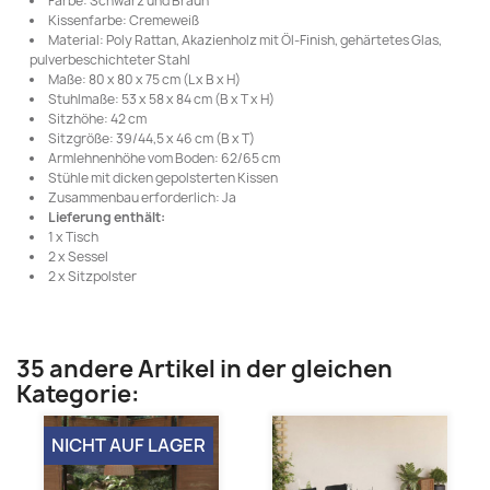
Farbe: Schwarz und Braun
Kissenfarbe: Cremeweiß
Material: Poly Rattan, Akazienholz mit Öl-Finish, gehärtetes Glas,
pulverbeschichteter Stahl
Maße: 80 x 80 x 75 cm (L x B x H)
Stuhlmaße: 53 x 58 x 84 cm (B x T x H)
Sitzhöhe: 42 cm
Sitzgröße: 39/44,5 x 46 cm (B x T)
Armlehnenhöhe vom Boden: 62/65 cm
Stühle mit dicken gepolsterten Kissen
Zusammenbau erforderlich: Ja
Lieferung enthält:
1 x Tisch
2 x Sessel
2 x Sitzpolster
35 andere Artikel in der gleichen
Kategorie:
NICHT AUF LAGER