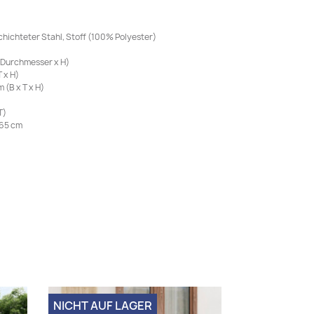
chichteter Stahl, Stoff (100% Polyester)
(Durchmesser x H)
 x H)
 (B x T x H)
T)
65 cm
NICHT AUF LAGER