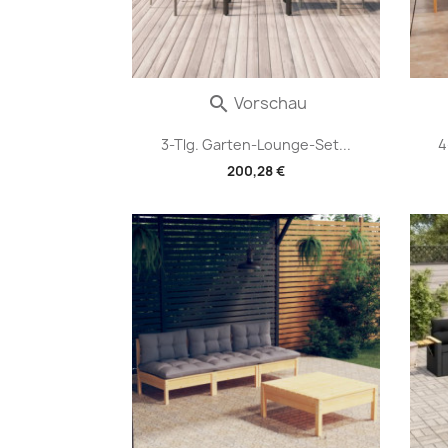
Vorschau

3-Tlg. Garten-Lounge-Set...
4
200,28 €