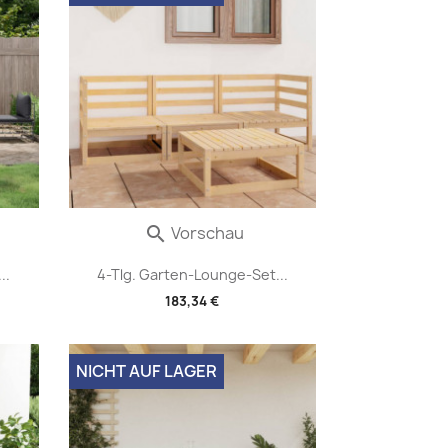
Vorschau

..
4-Tlg. Garten-Lounge-Set...
183,34 €
NICHT AUF LAGER