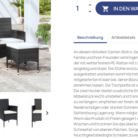
IN DEN W

Beschreibung
Artikeldetails
An diesem stilvollen Garten-Bistro-S
Familie und Ihren Freunden verbringe
der mit wetterfestem PE-Rattan mit UV
langlebig und stabil. Die Stühle si
ausgestattet und bieten somit höchs
mitgelieferten Kissen bei, deren Be
abnehmen lassen. Die Tischplatte ist a
Die zwei Hocker bieten zusätzliche Si
Möbelstück leicht umstellen und tran
zu verlängern, empfehlen wir Ihnen, d
Niederschlägen oder starken Sonnens

Seifenlösung.Lagerung: Wenn möglich,
Wenn das Produkt im Freien gelagert 
Wischen und trocknen Sie das übers
Schneefall von ebenen Flächen. Sorge
feuchtigkeitsbedingte Schäden zu v