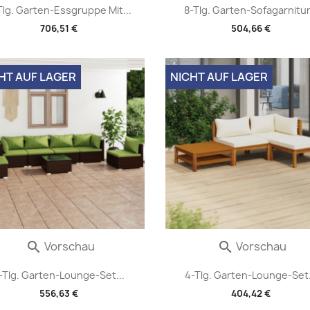
Tlg. Garten-Essgruppe Mit...
8-Tlg. Garten-Sofagarnitur.
706,51 €
504,66 €
HT AUF LAGER
NICHT AUF LAGER
Vorschau
Vorschau


-Tlg. Garten-Lounge-Set...
4-Tlg. Garten-Lounge-Set.
556,63 €
404,42 €