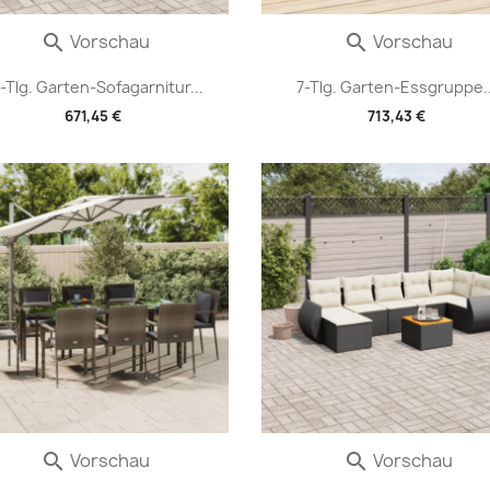
Vorschau
Vorschau


-Tlg. Garten-Sofagarnitur...
7-Tlg. Garten-Essgruppe..
671,45 €
713,43 €
Vorschau
Vorschau

