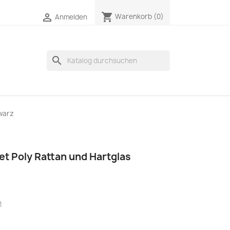
shopping_cart

Warenkorb
(0)
Anmelden
search
hwarz
et Poly Rattan und Hartglas
n