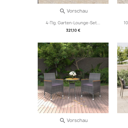
Vorschau

4-Tlg. Garten-Lounge-Set...
10
321,10 €
Vorschau
