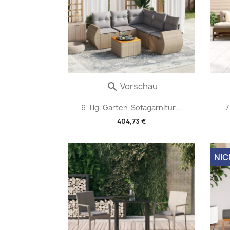
Vorschau

6-Tlg. Garten-Sofagarnitur...
7
404,73 €
NIC