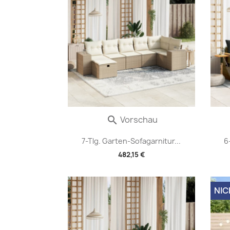
Vorschau

7-Tlg. Garten-Sofagarnitur...
6
482,15 €
NIC