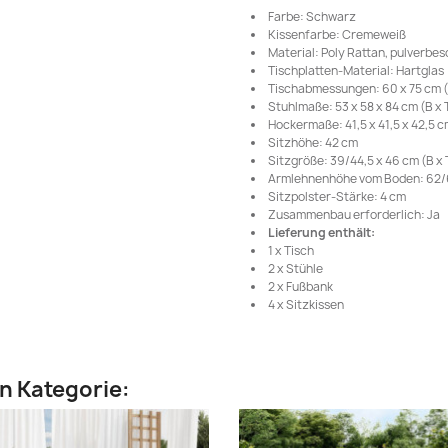
Farbe: Schwarz
Kissenfarbe: Cremeweiß
Material: Poly Rattan, pulverbes
Tischplatten-Material: Hartglas
Tischabmessungen: 60 x 75 cm 
Stuhlmaße: 53 x 58 x 84 cm (B x T
Hockermaße: 41,5 x 41,5 x 42,5 cm
Sitzhöhe: 42 cm
Sitzgröße: 39/44,5 x 46 cm (B x 
Armlehnenhöhe vom Boden: 62/
Sitzpolster-Stärke: 4 cm
Zusammenbau erforderlich: Ja
Lieferung enthält:
1 x Tisch
2 x Stühle
2 x Fußbank
4 x Sitzkissen
en Kategorie: