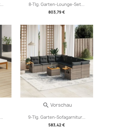
..
8-Tlg. Garten-Lounge-Set...
803,79 €
Vorschau

..
9-Tlg. Garten-Sofagarnitur...
583,42 €