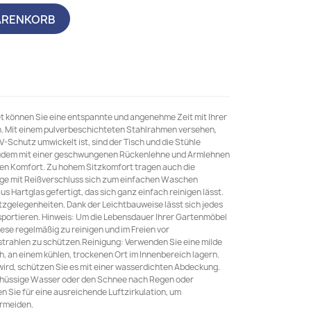
ARENKORB
et können Sie eine entspannte und angenehme Zeit mit Ihrer
n. Mit einem pulverbeschichteten Stahlrahmen versehen,
-Schutz umwickelt ist, sind der Tisch und die Stühle
nd zudem mit einer geschwungenen Rückenlehne und Armlehnen
ten Komfort. Zu hohem Sitzkomfort tragen auch die
züge mit Reißverschluss sich zum einfachen Waschen
us Hartglas gefertigt, das sich ganz einfach reinigen lässt.
tzgelegenheiten. Dank der Leichtbauweise lässt sich jedes
sportieren. Hinweis: Um die Lebensdauer Ihrer Gartenmöbel
iese regelmäßig zu reinigen und im Freien vor
trahlen zu schützen.Reinigung: Verwenden Sie eine milde
 an einem kühlen, trockenen Ort im Innenbereich lagern.
wird, schützen Sie es mit einer wasserdichten Abdeckung.
chüssige Wasser oder den Schnee nach Regen oder
n Sie für eine ausreichende Luftzirkulation, um
ermeiden.