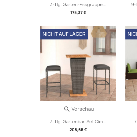
3-Tlg. Garten-Essgruppe...
9-
175,37 €
NICHT AUF LAGER
NIC
Vorschau

3-Tlg. Gartenbar-Set Cim...
7
205,66 €