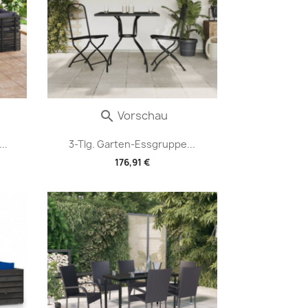
Vorschau

..
3-Tlg. Garten-Essgruppe...
176,91 €