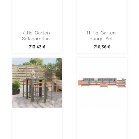
7-Tlg. Garten-
11-Tlg. Garten-
Sofagarnitur...
Lounge-Set...
713,43 €
716,36 €