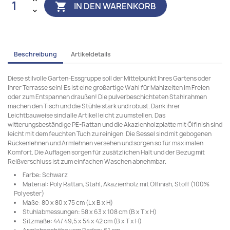
IN DEN WARENKORB

Beschreibung
Artikeldetails
Diese stilvolle Garten-Essgruppe soll der Mittelpunkt Ihres Gartens oder
Ihrer Terrasse sein! Es ist eine großartige Wahl für Mahlzeiten im Freien
oder zum Entspannen draußen! Die pulverbeschichteten Stahlrahmen
machen den Tisch und die Stühle stark und robust. Dank ihrer
Leichtbauweise sind alle Artikel leicht zu umstellen. Das
witterungsbeständige PE-Rattan und die Akazienholzplatte mit Ölfinish sind
leicht mit dem feuchten Tuch zu reinigen. Die Sessel sind mit gebogenen
Rückenlehnen und Armlehnen versehen und sorgen so für maximalen
Komfort. Die Auflagen sorgen für zusätzlichen Halt und der Bezug mit
Reißverschluss ist zum einfachen Waschen abnehmbar.
Farbe: Schwarz
Material: Poly Rattan, Stahl, Akazienholz mit Ölfinish, Stoff (100%
Polyester)
Maße: 80 x 80 x 75 cm (L x B x H)
Stuhlabmessungen: 58 x 63 x 108 cm (B x T x H)
Sitzmaße: 44/ 49,5 x 54 x 42 cm (B x T x H)