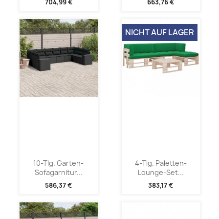
704,99 €
663,76 €
NICHT AUF LAGER
10-Tlg. Garten-
4-Tlg. Paletten-
Sofagarnitur...
Lounge-Set...
586,37 €
383,17 €