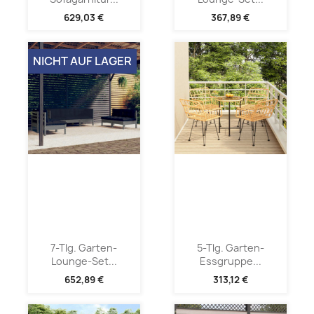
629,03 €
367,89 €
NICHT AUF LAGER
7-Tlg. Garten-
5-Tlg. Garten-
Lounge-Set...
Essgruppe...
652,89 €
313,12 €