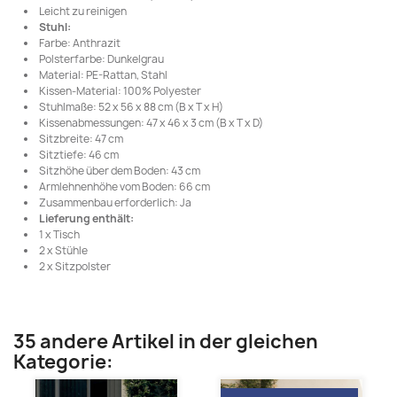
Leicht zu reinigen
Stuhl:
Farbe: Anthrazit
Polsterfarbe: Dunkelgrau
Material: PE-Rattan, Stahl
Kissen-Material: 100% Polyester
Stuhlmaße: 52 x 56 x 88 cm (B x T x H)
Kissenabmessungen: 47 x 46 x 3 cm (B x T x D)
Sitzbreite: 47 cm
Sitztiefe: 46 cm
Sitzhöhe über dem Boden: 43 cm
Armlehnenhöhe vom Boden: 66 cm
Zusammenbau erforderlich: Ja
Lieferung enthält:
1 x Tisch
2 x Stühle
2 x Sitzpolster
35 andere Artikel in der gleichen
Kategorie: