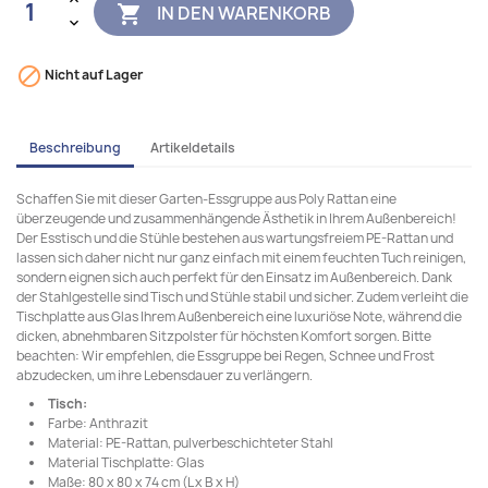
IN DEN WARENKORB


Nicht auf Lager
Beschreibung
Artikeldetails
Schaffen Sie mit dieser Garten-Essgruppe aus Poly Rattan eine
überzeugende und zusammenhängende Ästhetik in Ihrem Außenbereich!
Der Esstisch und die Stühle bestehen aus wartungsfreiem PE-Rattan und
lassen sich daher nicht nur ganz einfach mit einem feuchten Tuch reinigen,
sondern eignen sich auch perfekt für den Einsatz im Außenbereich. Dank
der Stahlgestelle sind Tisch und Stühle stabil und sicher. Zudem verleiht die
Tischplatte aus Glas Ihrem Außenbereich eine luxuriöse Note, während die
dicken, abnehmbaren Sitzpolster für höchsten Komfort sorgen. Bitte
beachten: Wir empfehlen, die Essgruppe bei Regen, Schnee und Frost
abzudecken, um ihre Lebensdauer zu verlängern.
Tisch:
Farbe: Anthrazit
Material: PE-Rattan, pulverbeschichteter Stahl
Material Tischplatte: Glas
Maße: 80 x 80 x 74 cm (L x B x H)