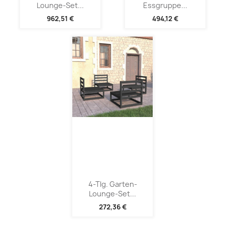
Lounge-Set...
Essgruppe...
962,51 €
494,12 €
4-Tlg. Garten-
Lounge-Set...
272,36 €