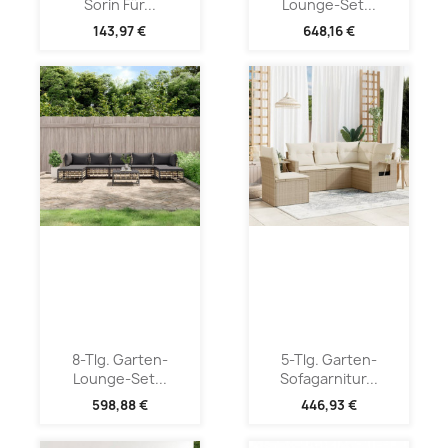
Sorin Für...
Lounge-Set...
143,97 €
648,16 €
8-Tlg. Garten-
5-Tlg. Garten-
Lounge-Set...
Sofagarnitur...
598,88 €
446,93 €