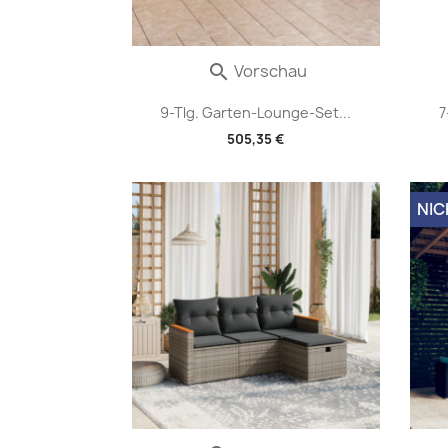
Vorschau

9-Tlg. Garten-Lounge-Set...
7
505,35 €
NIC