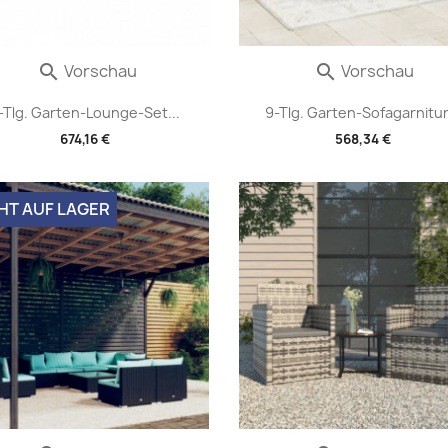
Vorschau
Vorschau


-Tlg. Garten-Lounge-Set...
9-Tlg. Garten-Sofagarnitur.
674,16 €
568,34 €
HT AUF LAGER