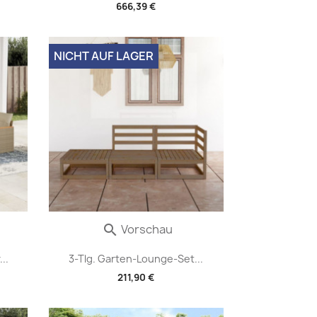
666,39 €
NICHT AUF LAGER
Vorschau

..
3-Tlg. Garten-Lounge-Set...
211,90 €