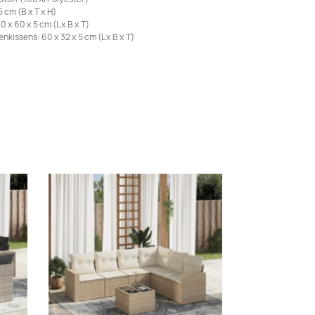
 cm (B x T x H)
x 60 x 5 cm (L x B x T)
issens: 60 x 32 x 5 cm (L x B x T)