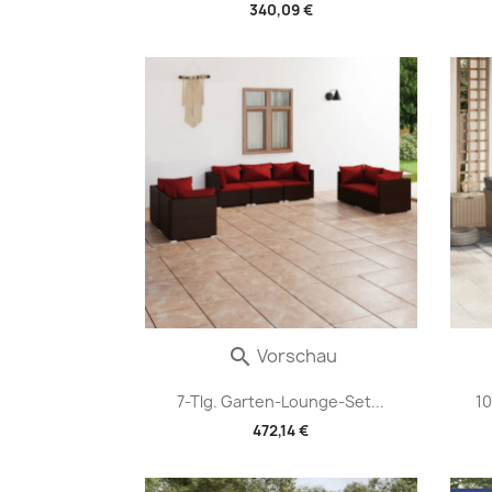
340,09 €
Vorschau

7-Tlg. Garten-Lounge-Set...
10
472,14 €