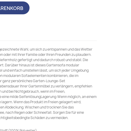
ARENKORB
sgezeichnete Wahl, um sich zu entspannen und das Wetter
 oder mit Ihrer Familie oder Ihren Freunden zu plaudern.
efernholz gefertigt und dadurch robust und stabil. Die
rt. Darüber hinaus ist dieses Gartensofa modular
ibel und einfach umstellen lässt, um sich jeder Umgebung
en modularen Sofaelementen kombinieren, die im
hr ganz persönliches Garten-Lounge-Set
ebensdauer Ihrer Gartenmöbel zu verlängern, empfehlen
en und bei Nichtgebrauch, wenn im Freien,
 eine milde SeifenlösungLagerung:Wenn möglich, an einem
 lagern. Wenn das Produkt im Freien gelagert wird,
hten Abdeckung. Wischen und trocknen Sie das
e, nach Regen oder Schneefall. Sorgen Sie für eine
uchtigkeitsbedingte Schäden zu vermeiden.
 Stoff (100% Polyester)