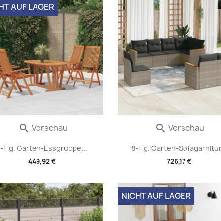
HT AUF LAGER
Vorschau
Vorschau


5-Tlg. Garten-Essgruppe...
8-Tlg. Garten-Sofagarnitur.
449,92 €
726,17 €
NICHT AUF LAGER