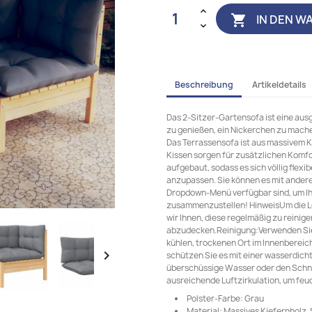
IN DEN W

Beschreibung
Artikeldetails
Das 2-Sitzer-Gartensofa ist eine au
zu genießen, ein Nickerchen zu machen
Das Terrassensofa ist aus massivem Ki
Kissen sorgen für zusätzlichen Komfo
aufgebaut, sodass es sich völlig flex
anzupassen. Sie können es mit ander
Dropdown-Menü verfügbar sind, um I
zusammenzustellen! HinweisUm die L
wir Ihnen, diese regelmäßig zu reinig
abzudecken.Reinigung:Verwenden Sie
kühlen, trockenen Ort im Innenbereich

schützen Sie es mit einer wasserdic
überschüssige Wasser oder den Schne
ausreichende Luftzirkulation, um fe
Polster-Farbe: Grau
Material: Massives Kiefernholz,