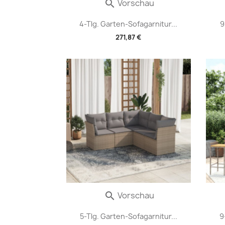
Vorschau

4-Tlg. Garten-Sofagarnitur...
9
271,87 €
Vorschau

5-Tlg. Garten-Sofagarnitur...
9