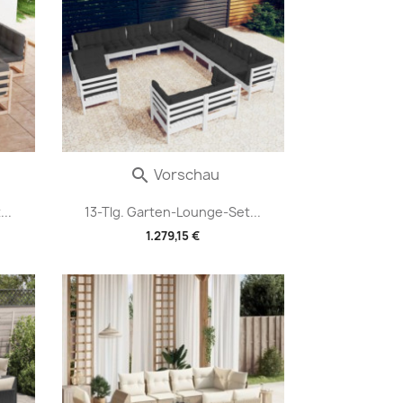
Vorschau

..
13-Tlg. Garten-Lounge-Set...
1.279,15 €