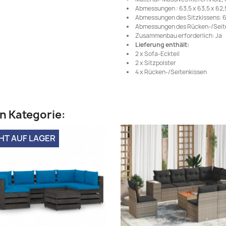
Abmessungen : 63,5 x 63,5 x 62,5
Abmessungen des Sitzkissens: 60 
Abmessungen des Rücken-/Seitenk
Zusammenbau erforderlich: Ja
Lieferung enthält:
2 x Sofa-Eckteil
2 x Sitzpolster
4 x Rücken-/Seitenkissen
en Kategorie:
HT AUF LAGER