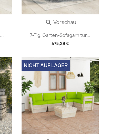
Vorschau

..
7-Tlg. Garten-Sofagarnitur...
475,29 €
NICHT AUF LAGER