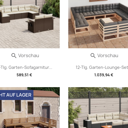
Vorschau
Vorschau


-Tlg. Garten-Sofagarnitur...
12-Tlg. Garten-Lounge-Set.
589,51 €
1.039,94 €
HT AUF LAGER