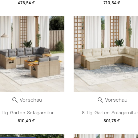
476,54 €
710,54 €
Vorschau
Vorschau


-Tlg. Garten-Sofagarnitur...
8-Tlg. Garten-Sofagarnitur.
610,40 €
501,75 €