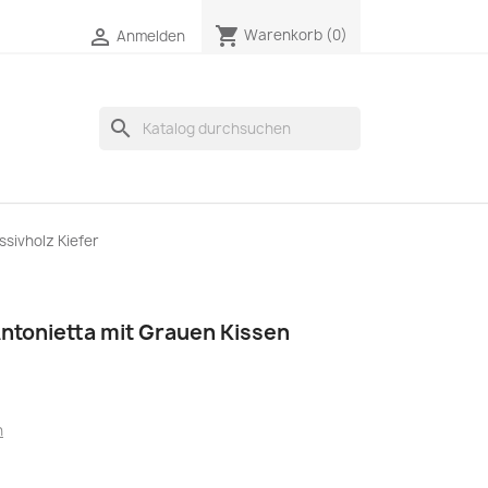
shopping_cart

Warenkorb
(0)
Anmelden
search
sivholz Kiefer
ntonietta mit Grauen Kissen
n