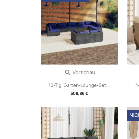
Vorschau

10-Tlg. Garten-Lounge-Set...
4
609,86 €
NIC