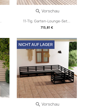
Vorschau

.
11-Tlg. Garten-Lounge-Set...
715,81 €
NICHT AUF LAGER
Vorschau
