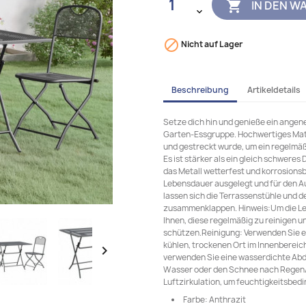
IN DEN W


Nicht auf Lager
Beschreibung
Artikeldetails
Setze dich hin und genieße ein ange
Garten-Essgruppe. Hochwertiges Mater
und gestreckt wurde, um ein regelmäß
Es ist stärker als ein gleich schwer
das Metall wetterfest und korrosionsb
Lebensdauer ausgelegt und für den A
lassen sich die Terrassenstühle und 
zusammenklappen. Hinweis:Um die Le
Ihnen, diese regelmäßig zu reinigen u
schützen.Reinigung: Verwenden Sie e
kühlen, trockenen Ort im Innenbereich

verwenden Sie eine wasserdichte Abd
Wasser oder den Schnee nach Regen/S
Luftzirkulation, um feuchtigkeitsbed
Farbe: Anthrazit