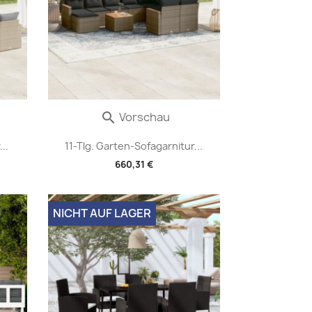
Vorschau

..
11-Tlg. Garten-Sofagarnitur...
660,31 €
NICHT AUF LAGER