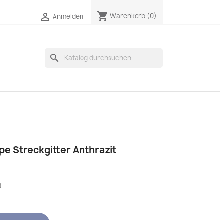
shopping_cart

Warenkorb
(0)
Anmelden
search
pe Streckgitter Anthrazit
n