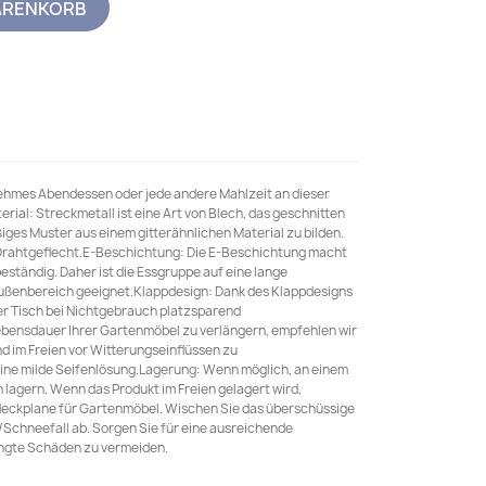
ARENKORB
nehmes Abendessen oder jede andere Mahlzeit an dieser
ial: Streckmetall ist eine Art von Blech, das geschnitten
iges Muster aus einem gitterähnlichen Material zu bilden.
es Drahtgeflecht.E-Beschichtung: Die E-Beschichtung macht
eständig. Daher ist die Essgruppe auf eine lange
ußenbereich geeignet.Klappdesign: Dank des Klappdesigns
der Tisch bei Nichtgebrauch platzsparend
bensdauer Ihrer Gartenmöbel zu verlängern, empfehlen wir
nd im Freien vor Witterungseinflüssen zu
ine milde Seifenlösung.Lagerung: Wenn möglich, an einem
 lagern. Wenn das Produkt im Freien gelagert wird,
eckplane für Gartenmöbel. Wischen Sie das überschüssige
chneefall ab. Sorgen Sie für eine ausreichende
ingte Schäden zu vermeiden.