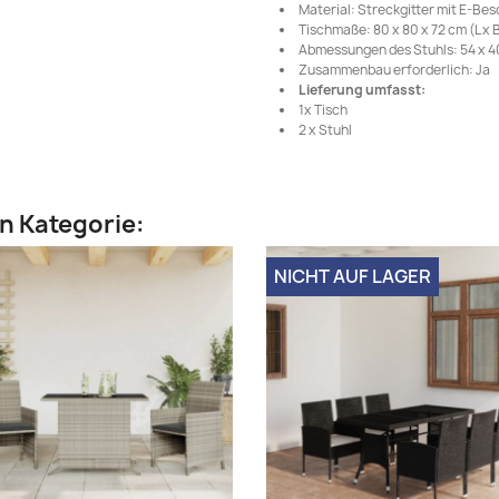
Material: Streckgitter mit E-Be
Tischmaße: 80 x 80 x 72 cm (L x B
Abmessungen des Stuhls: 54 x 40 
Zusammenbau erforderlich: Ja
Lieferung umfasst:
1x Tisch
2 x Stuhl
en Kategorie:
NICHT AUF LAGER