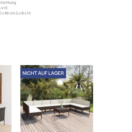
schichtung
 x H)
x 86 cm (L x B x H)
NICHT AUF LAGER