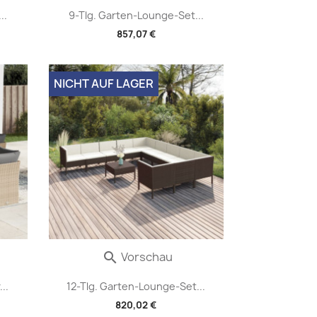
..
9-Tlg. Garten-Lounge-Set...
857,07 €
NICHT AUF LAGER
Vorschau

..
12-Tlg. Garten-Lounge-Set...
820,02 €