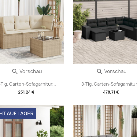
Vorschau
Vorschau


-Tlg. Garten-Sofagarnitur...
8-Tlg. Garten-Sofagarnitur.
251,24 €
478,71 €
HT AUF LAGER