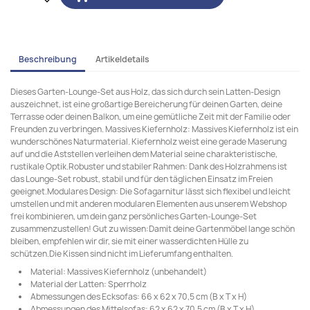
Beschreibung
Artikeldetails
Dieses Garten-Lounge-Set aus Holz, das sich durch sein Latten-Design
auszeichnet, ist eine großartige Bereicherung für deinen Garten, deine
Terrasse oder deinen Balkon, um eine gemütliche Zeit mit der Familie oder
Freunden zu verbringen. Massives Kiefernholz: Massives Kiefernholz ist ein
wunderschönes Naturmaterial. Kiefernholz weist eine gerade Maserung
auf und die Aststellen verleihen dem Material seine charakteristische,
rustikale Optik.Robuster und stabiler Rahmen: Dank des Holzrahmens ist
das Lounge-Set robust, stabil und für den täglichen Einsatz im Freien
geeignet.Modulares Design: Die Sofagarnitur lässt sich flexibel und leicht
umstellen und mit anderen modularen Elementen aus unserem Webshop
frei kombinieren, um dein ganz persönliches Garten-Lounge-Set
zusammenzustellen! Gut zu wissen:Damit deine Gartenmöbel lange schön
bleiben, empfehlen wir dir, sie mit einer wasserdichten Hülle zu
schützen.Die Kissen sind nicht im Lieferumfang enthalten.
Material: Massives Kiefernholz (unbehandelt)
Material der Latten: Sperrholz
Abmessungen des Ecksofas: 66 x 62 x 70,5 cm (B x T x H)
Abmessungen des Mittelsofas: 62 x 62 x 70,5 cm (B x T x H)