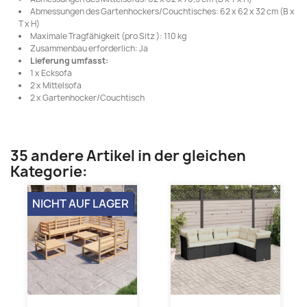
Abmessungen des Gartenhockers/Couchtisches: 62 x 62 x 32 cm (B x
T x H)
Maximale Tragfähigkeit (pro Sitz ): 110 kg
Zusammenbau erforderlich: Ja
Lieferung umfasst:
1 x Ecksofa
2 x Mittelsofa
2 x Gartenhocker/Couchtisch
35 andere Artikel in der gleichen
Kategorie:
NICHT AUF LAGER