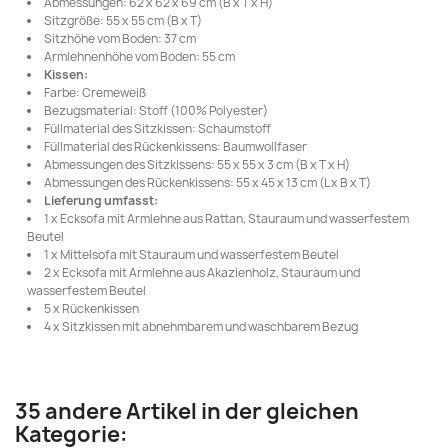
Abmessungen: 62 x 62 x 69 cm (B x T x H)
Sitzgröße: 55 x 55 cm (B x T)
Sitzhöhe vom Boden: 37 cm
Armlehnenhöhe vom Boden: 55 cm
Kissen:
Farbe: Cremeweiß
Bezugsmaterial: Stoff (100% Polyester)
Füllmaterial des Sitzkissen: Schaumstoff
Füllmaterial des Rückenkissens: Baumwollfaser
Abmessungen des Sitzkissens: 55 x 55 x 3 cm (B x T x H)
Abmessungen des Rückenkissens: 55 x 45 x 13 cm (L x B x T)
Lieferung umfasst:
1 x Ecksofa mit Armlehne aus Rattan, Stauraum und wasserfestem
Beutel
1 x Mittelsofa mit Stauraum und wasserfestem Beutel
2 x Ecksofa mit Armlehne aus Akazienholz, Stauraum und
wasserfestem Beutel
5 x Rückenkissen
4 x Sitzkissen mit abnehmbarem und waschbarem Bezug
35 andere Artikel in der gleichen
Kategorie: