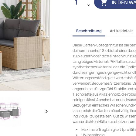
IN DEN W

Beschreibung
Artikeldetails
Diese Garten-Sofagarnitur ist die pe
deinem Innenhof. Sie bietet einen be
zu plaudern oder dich einfach nur zu
Langlebiges Material: PE-Rattan, auch 
synthetisches Material, das die Optik
durch ein geringes Eigengewicht und l
Witterungsbeständigkeit wird es häuf
verwendet.Bequemes Sitzerlebnis: Die
angenehmes Sitzgefühl.Stabile und pf
Tischplatte aus Akazienholz, die robus
reinigen lässt.Abnehmbarer und wasc
Bezüge für einfaches Waschen und P

lassen sich die Gartenmöbel völlig fl
individuell zu gestalten. Gut zu wiss
wasserdichten Hülle zu schützen, um
Maximale Tragfähigkeit (pro Sitz 
UV-beständig