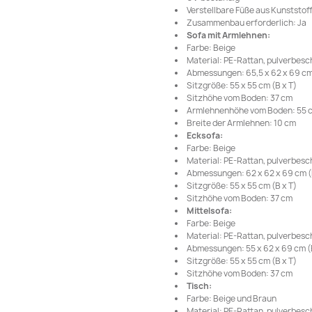
Verstellbare Füße aus Kunststof
Zusammenbau erforderlich: Ja
Sofa mit Armlehnen:
Farbe: Beige
Material: PE-Rattan, pulverbesc
Abmessungen: 65,5 x 62 x 69 cm 
Sitzgröße: 55 x 55 cm (B x T)
Sitzhöhe vom Boden: 37 cm
Armlehnenhöhe vom Boden: 55 
Breite der Armlehnen: 10 cm
Ecksofa:
Farbe: Beige
Material: PE-Rattan, pulverbesc
Abmessungen: 62 x 62 x 69 cm (B
Sitzgröße: 55 x 55 cm (B x T)
Sitzhöhe vom Boden: 37 cm
Mittelsofa:
Farbe: Beige
Material: PE-Rattan, pulverbesc
Abmessungen: 55 x 62 x 69 cm (B
Sitzgröße: 55 x 55 cm (B x T)
Sitzhöhe vom Boden: 37 cm
Tisch:
Farbe: Beige und Braun
Material: PE-Rattan, pulverbesch