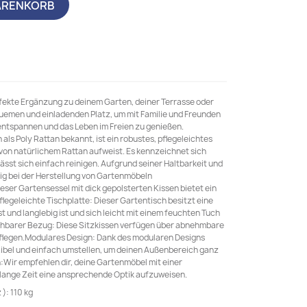
ARENKORB
rfekte Ergänzung zu deinem Garten, deiner Terrasse oder
quemen und einladenden Platz, um mit Familie und Freunden
 entspannen und das Leben im Freien zu genießen.
als Poly Rattan bekannt, ist ein robustes, pflegeleichtes
 von natürlichem Rattan aufweist. Es kennzeichnet sich
ässt sich einfach reinigen. Aufgrund seiner Haltbarkeit und
ig bei der Herstellung von Gartenmöbeln
ser Gartensessel mit dick gepolsterten Kissen bietet ein
legeleichte Tischplatte: Dieser Gartentisch besitzt eine
t und langlebig ist und sich leicht mit einem feuchten Tuch
hbarer Bezug: Diese Sitzkissen verfügen über abnehmbare
flegen.Modulares Design: Dank des modularen Designs
exibel und einfach umstellen, um deinen Außenbereich ganz
en:Wir empfehlen dir, deine Gartenmöbel mit einer
 lange Zeit eine ansprechende Optik aufzuweisen.
): 110 kg