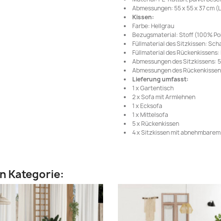
Abmessungen: 55 x 55 x 37 cm (L 
Kissen:
Farbe: Hellgrau
Bezugsmaterial: Stoff (100% Po
Füllmaterial des Sitzkissen: Sc
Füllmaterial des Rückenkissens
Abmessungen des Sitzkissens: 55 
Abmessungen des Rückenkissens: 
Lieferung umfasst:
1 x Gartentisch
2 x Sofa mit Armlehnen
1 x Ecksofa
1 x Mittelsofa
5 x Rückenkissen
4 x Sitzkissen mit abnehmbare
en Kategorie: