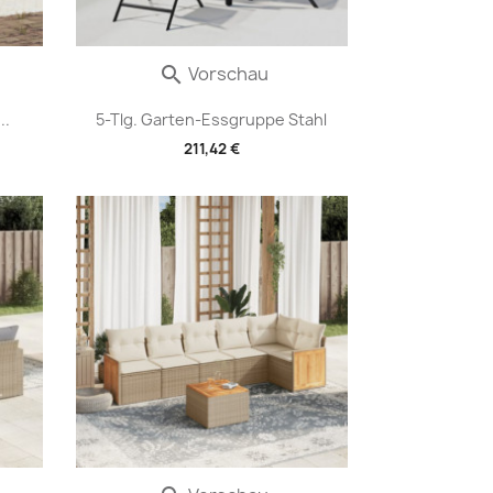
Vorschau

..
5-Tlg. Garten-Essgruppe Stahl
211,42 €