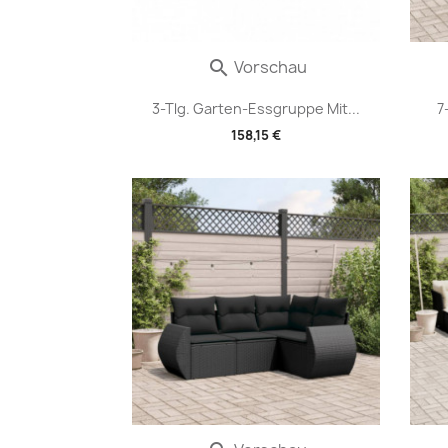
Vorschau

3-Tlg. Garten-Essgruppe Mit...
7
158,15 €