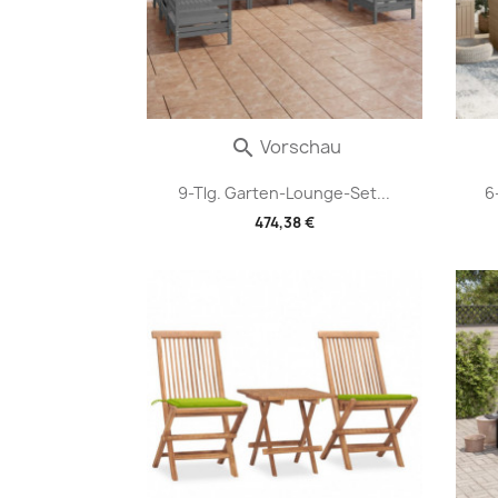
Vorschau

9-Tlg. Garten-Lounge-Set...
6
474,38 €