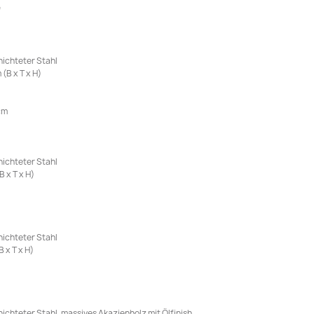
f
hichteter Stahl
(B x T x H)
cm
hichteter Stahl
 x T x H)
hichteter Stahl
 x T x H)
ichteter Stahl, massives Akazienholz mit Ölfinish