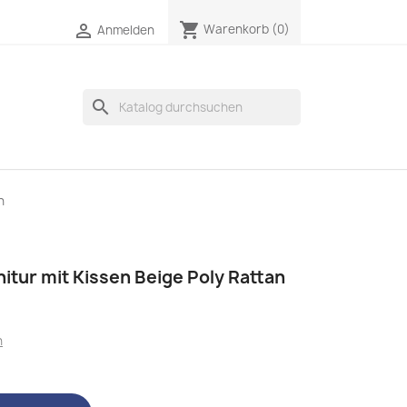
shopping_cart

Warenkorb
(0)
Anmelden
search
n
nitur mit Kissen Beige Poly Rattan
n