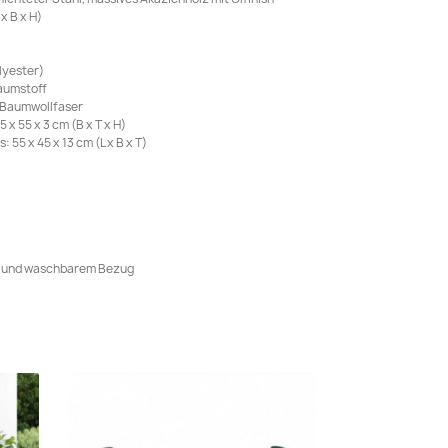
x B x H)
lyester)
haumstoff
: Baumwollfaser
x 55 x 3 cm (B x T x H)
55 x 45 x 13 cm (L x B x T)
m und waschbarem Bezug