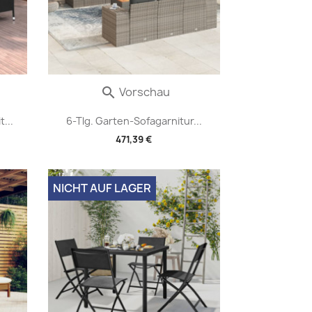
Vorschau

...
6-Tlg. Garten-Sofagarnitur...
471,39 €
NICHT AUF LAGER