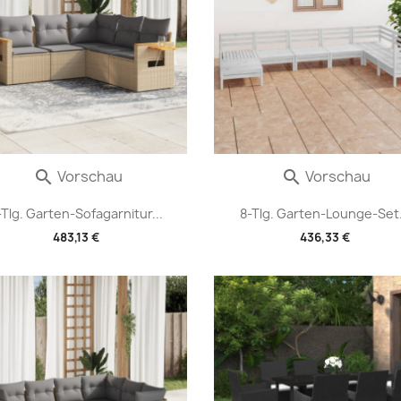
Vorschau
Vorschau


-Tlg. Garten-Sofagarnitur...
8-Tlg. Garten-Lounge-Set.
483,13 €
436,33 €