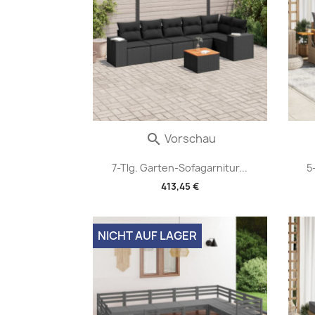
Vorschau

7-Tlg. Garten-Sofagarnitur...
5
413,45 €
NICHT AUF LAGER