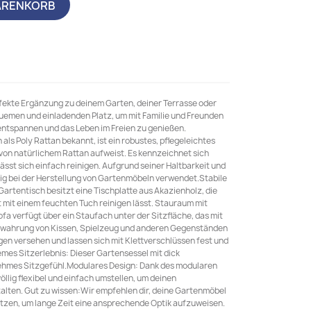
ARENKORB
rfekte Ergänzung zu deinem Garten, deiner Terrasse oder
quemen und einladenden Platz, um mit Familie und Freunden
 entspannen und das Leben im Freien zu genießen.
als Poly Rattan bekannt, ist ein robustes, pflegeleichtes
 von natürlichem Rattan aufweist. Es kennzeichnet sich
ässt sich einfach reinigen. Aufgrund seiner Haltbarkeit und
ig bei der Herstellung von Gartenmöbeln verwendet.Stabile
Gartentisch besitzt eine Tischplatte aus Akazienholz, die
ht mit einem feuchten Tuch reinigen lässt. Stauraum mit
a verfügt über ein Staufach unter der Sitzfläche, das mit
ewahrung von Kissen, Spielzeug und anderen Gegenständen
ügen versehen und lassen sich mit Klettverschlüssen fest und
mes Sitzerlebnis: Dieser Gartensessel mit dick
nehmes Sitzgefühl.Modulares Design: Dank des modularen
öllig flexibel und einfach umstellen, um deinen
talten. Gut zu wissen:Wir empfehlen dir, deine Gartenmöbel
ützen, um lange Zeit eine ansprechende Optik aufzuweisen.