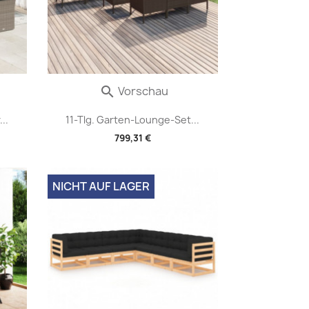
Vorschau

..
11-Tlg. Garten-Lounge-Set...
799,31 €
NICHT AUF LAGER