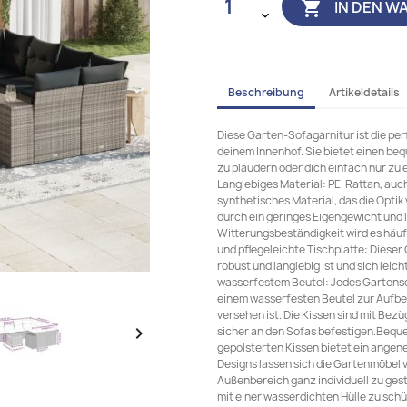
IN DEN W

Beschreibung
Artikeldetails
Diese Garten-Sofagarnitur ist die pe
deinem Innenhof. Sie bietet einen be
zu plaudern oder dich einfach nur zu
Langlebiges Material: PE-Rattan, auch 
synthetisches Material, das die Optik
durch ein geringes Eigengewicht und l
Witterungsbeständigkeit wird es häuf
und pflegeleichte Tischplatte: Dieser 
robust und langlebig ist und sich leic
wasserfestem Beutel: Jedes Gartensof
einem wasserfesten Beutel zur Aufb
versehen ist. Die Kissen sind mit Bez

sicher an den Sofas befestigen.Beque
gepolsterten Kissen bietet ein ange
Designs lassen sich die Gartenmöbel v
Außenbereich ganz individuell zu ges
mit einer wasserdichten Hülle zu sch