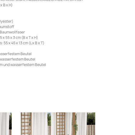
x B x H)
lyester)
haumstoff
: Baumwollfaser
x 55 x 3 cm (B x T x H)
55 x 45 x 13 cm (L x B x T)
asserfestem Beutel
d wasserfestem Beutel
um und wasserfestem Beutel