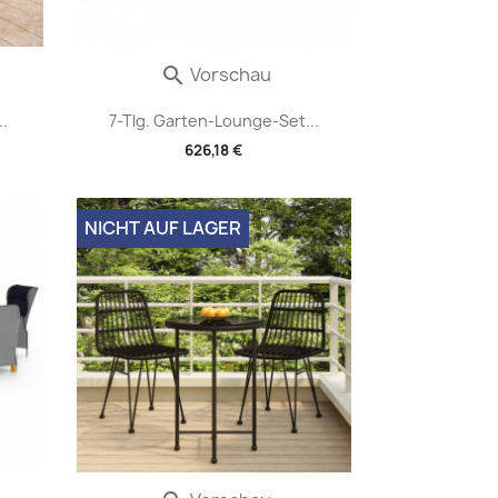
Vorschau

.
7-Tlg. Garten-Lounge-Set...
626,18 €
NICHT AUF LAGER