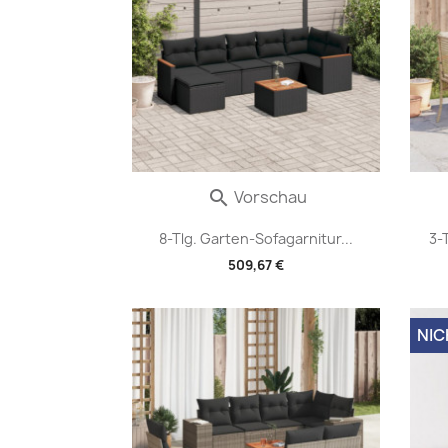
Vorschau

8-Tlg. Garten-Sofagarnitur...
3-
509,67 €
NIC