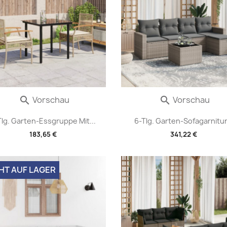
Vorschau
Vorschau


Tlg. Garten-Essgruppe Mit...
6-Tlg. Garten-Sofagarnitur.
183,65 €
341,22 €
HT AUF LAGER