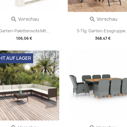
Vorschau
Vorschau


Garten-Palettensofa Mit...
5-Tlg. Garten-Essgruppe..
106,06 €
368,47 €
HT AUF LAGER