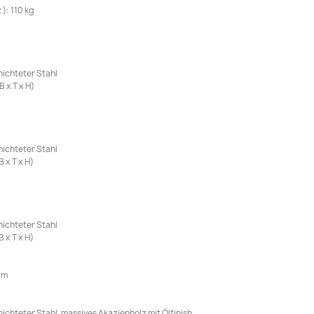
): 110 kg
hichteter Stahl
 x T x H)
hichteter Stahl
 x T x H)
hichteter Stahl
 x T x H)
cm
ichteter Stahl, massives Akazienholz mit Ölfinish