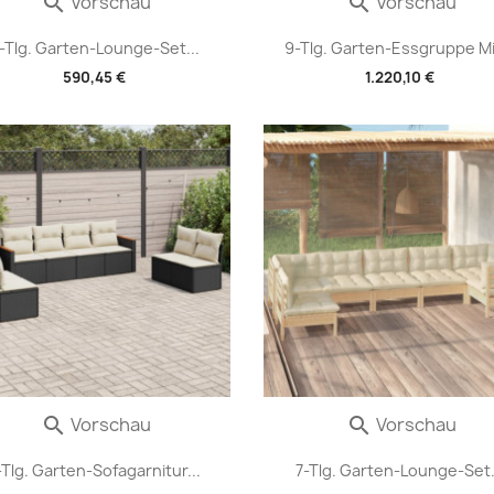
Vorschau
Vorschau


-Tlg. Garten-Lounge-Set...
9-Tlg. Garten-Essgruppe Mit
590,45 €
1.220,10 €
Vorschau
Vorschau


-Tlg. Garten-Sofagarnitur...
7-Tlg. Garten-Lounge-Set.