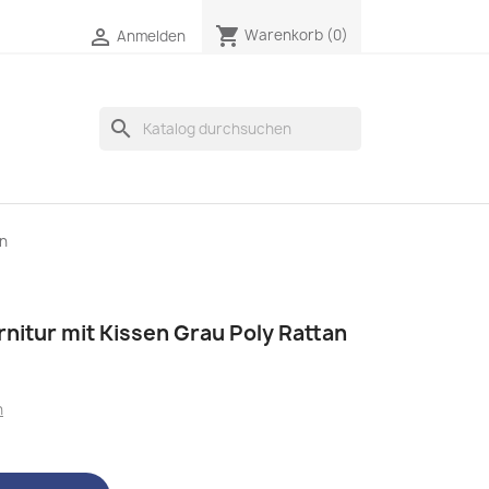
shopping_cart

Warenkorb
(0)
Anmelden
search
an
rnitur mit Kissen Grau Poly Rattan
n