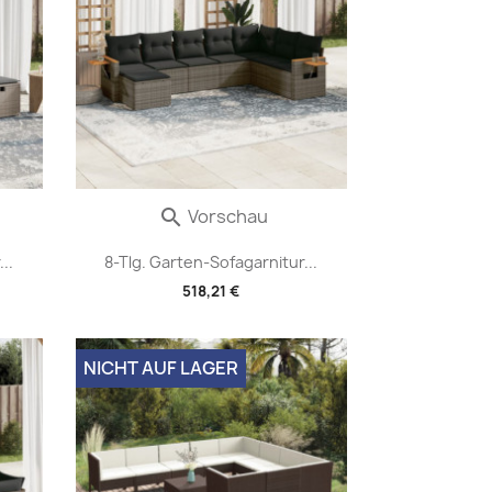
Vorschau

..
8-Tlg. Garten-Sofagarnitur...
518,21 €
NICHT AUF LAGER