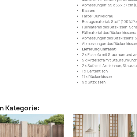
Abmessungen: 55 x 55 x 37 cm (L 
Kissen:
Farbe: Dunkelgrau
Bezugsmaterial: Stoff (100% Po
Füllmaterial des Sitzkissen: Sc
Füllmaterial des Rückenkissens
Abmessungen des Sitzkissens: 55 
Abmessungen des Rückenkissens: 
Lieferung umfasst:
2 x Ecksofa mit Stauraum und w
5 x Mittelsofa mit Stauraum un
2 x Sofa mit Armlehnen, Staura
1 x Gartentisch
11 x Rückenkissen
9 x Sitzkissen
en Kategorie: