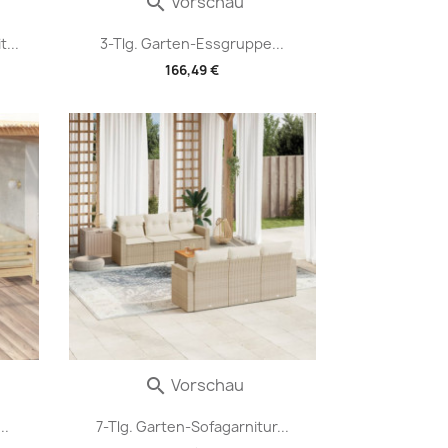
Vorschau

...
3-Tlg. Garten-Essgruppe...
166,49 €
Vorschau

..
7-Tlg. Garten-Sofagarnitur...