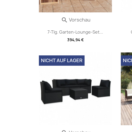
Vorschau

7-Tlg. Garten-Lounge-Set...
394,94 €
NICHT AUF LAGER
NIC