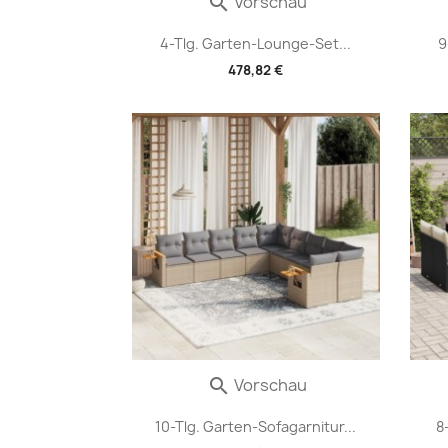
Vorschau

4-Tlg. Garten-Lounge-Set...
9
478,82 €
Vorschau

10-Tlg. Garten-Sofagarnitur...
8