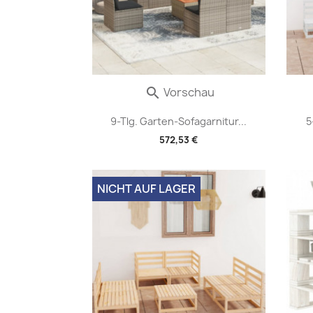
Vorschau

9-Tlg. Garten-Sofagarnitur...
5
572,53 €
NICHT AUF LAGER