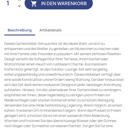
IN DEN WARENKORB

Beschreibung
Artikeldetails
Dieses Gartenmöbel-Set aus Holz ist die ideale Wahl, um sich zu
entspannen und das Wetter zu genießen, ein Nickerchen zu machen oder
mit Ihrer Familie oder Freunden zu plaudern. Mit seinem zeitlosen Paletten-
Design verleiht die Sofagarnitur Ihrer Terrasse, Ihrem Garten oder
Wohnzimmer einen Hauch von rustikalem Charme. Aus massivem
Kiefernholz gefertigt, ist das Outdoor-Lounge-Set sehr langlebig,
witterungsbeständig und umweltfreundlich. Dieses Möbelset verfügt über
eine solide Konstruktion und erfordert wenig Wartung. Darüber hinaus lässt
sich das Set dank seines modularen Designs in jeder beliebigen Anordnung
aufstellen. Hinweis: Um die Lebensdauer Ihrer Gartenmöbel zu verlängern,
empfehlen wir Ihnen, diese regelmäßig zu reinigen und im Freien vor
Niederschlägen oder starken Sonnenstrahlen zu schützen.Reinigung:
Verwenden Sie eine milde Seifenlösung.Lagerung: Wenn möglich, an einem
kühlen, trockenen Ort im Innenbereich lagern. Wenn das Produkt im Freien
gelagert wird, schützen Sie es mit einer wasserdichten Abdeckung.
Wischen und trocknen Sie das überschüssige Wasser oder den Schnee
nach Regen oder Schneefall von ebenen Flächen. Sorgen Sie für eine