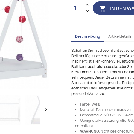
IN DEN W

Beschreibung
Artikeldetails
Schaffen Sie mit diesem fantastische
Bett verfügt über ein neuartiges Cross
inspiriert ist. Hier können Sie Bettv
Bett kann auch als Leseecke oder Spi
Kiefernholz ist äußerst robust und lan
sehr bequem. Dieser Bettrahmen ist f
Sie, dass die Lieferung nur das Bettge
enthalten. Das Bettgestell ist leicht
passende Matratze.
Farbe: Weiß

Material: Rahmen aus massivem 
Gesamtmaße: 208 x 98 x 154 cm (
Geeignete Matratzengröße: 90 x 
enthalten)
WARNUNG.
Nicht geeignet für K