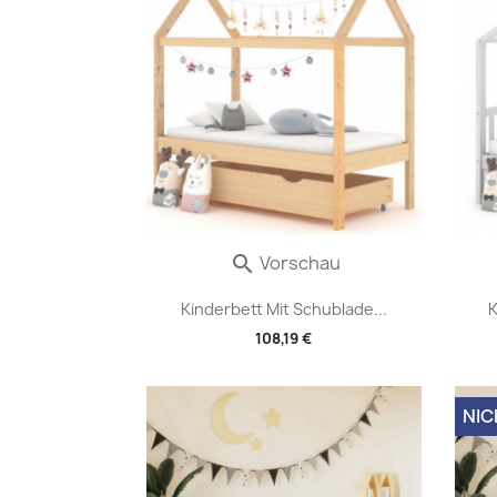
Vorschau

Kinderbett Mit Schublade...
K
108,19 €
NIC