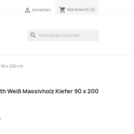
shopping_cart

Warenkorb
(0)
Anmelden
search
r 90 x 200 cm
ith Weiß Massivholz Kiefer 90 x 200
n