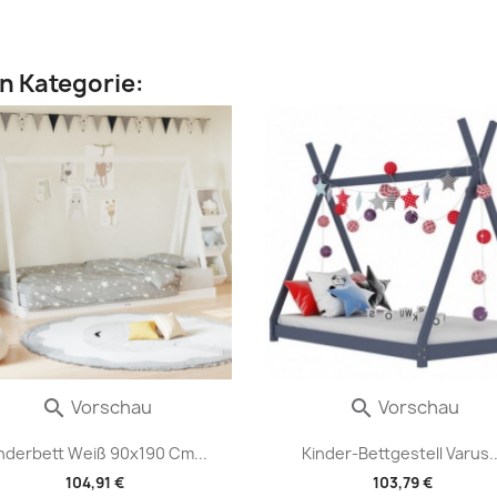
en Kategorie:
Vorschau
Vorschau


nderbett Weiß 90x190 Cm...
Kinder-Bettgestell Varus..
104,91 €
103,79 €