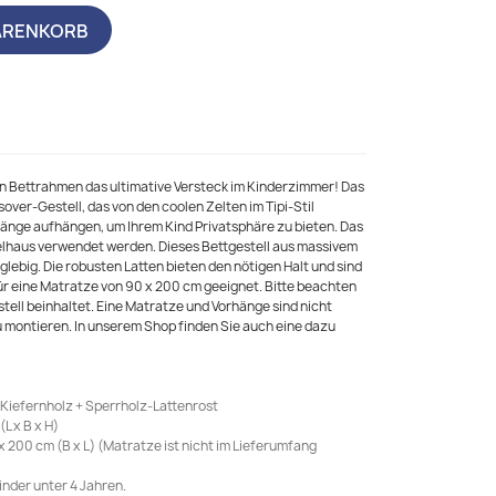
ARENKORB
n Bettrahmen das ultimative Versteck im Kinderzimmer! Das
over-Gestell, das von den coolen Zelten im Tipi-Stil
orhänge aufhängen, um Ihrem Kind Privatsphäre zu bieten. Das
elhaus verwendet werden. Dieses Bettgestell aus massivem
glebig. Die robusten Latten bieten den nötigen Halt und sind
ür eine Matratze von 90 x 200 cm geeignet. Bitte beachten
stell beinhaltet. Eine Matratze und Vorhänge sind nicht
 zu montieren. In unserem Shop finden Sie auch eine dazu
Kiefernholz + Sperrholz-Lattenrost
L x B x H)
200 cm (B x L) (Matratze ist nicht im Lieferumfang
inder unter 4 Jahren.