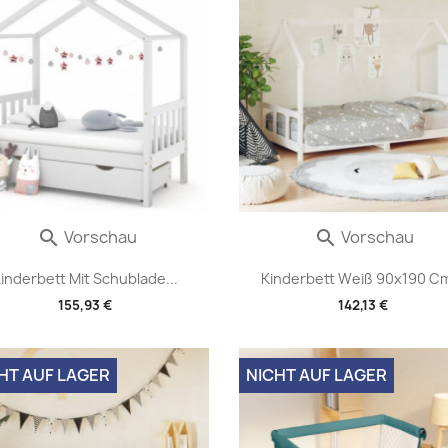
Vorschau
Vorschau


inderbett Mit Schublade...
Kinderbett Weiß 90x190 Cm
155,93 €
142,13 €
HT AUF LAGER
NICHT AUF LAGER