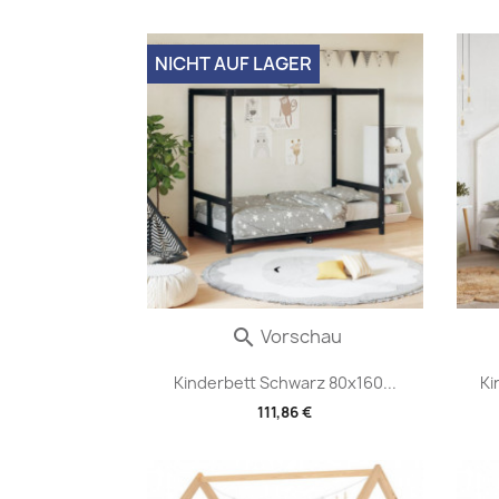
NICHT AUF LAGER
Vorschau

Kinderbett Schwarz 80x160...
Ki
111,86 €