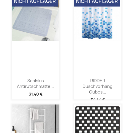
NICHT AUF LAGER
NICHT AUF LAGER
Sealskin
RIDDER
Antirutschmatte...
Duschvorhang
Cubes...
31,40 €
34,44 €