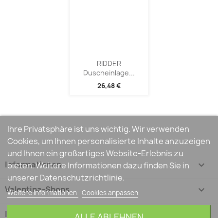
RIDDER
Duscheinlage...
26,48 €
Ihre Privatsphäre ist uns wichtig. Wir verwenden
Cookies, um Ihnen personalisierte Inhalte anzuzeigen
und Ihnen ein großartiges Website-Erlebnis zu
Informationen

bieten. Weitere Informationen dazu finden Sie in
unserer Datenschutzrichtlinie.
Valentina-Shops

Weitere Informationen
Cookies anpassen
Ihr Konto

ALLE ABLEHNEN