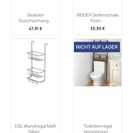
Sealskin
RIDDER Seifenschale
Duschvorhang...
Posh...
47,91 €
33,30 €
NICHT AUF LAGER
EISL Wandregal Matt
Toilettenregal
Silber...
Honigbraun...