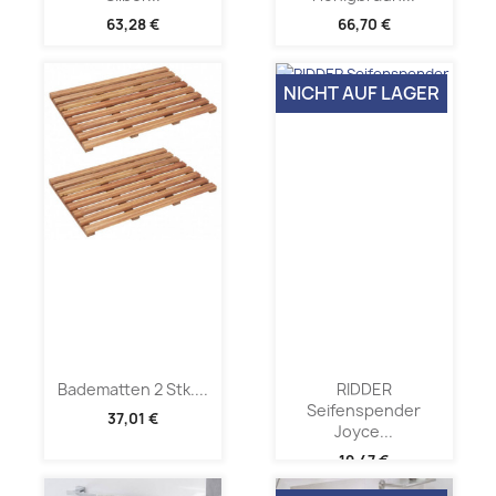
63,28 €
66,70 €
NICHT AUF LAGER
Badematten 2 Stk....
RIDDER
Seifenspender
37,01 €
Joyce...
19,47 €