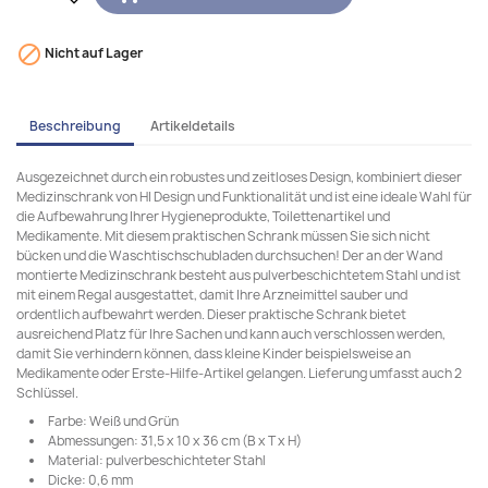

Nicht auf Lager
Beschreibung
Artikeldetails
Ausgezeichnet durch ein robustes und zeitloses Design, kombiniert dieser
Medizinschrank von HI Design und Funktionalität und ist eine ideale Wahl für
die Aufbewahrung Ihrer Hygieneprodukte, Toilettenartikel und
Medikamente. Mit diesem praktischen Schrank müssen Sie sich nicht
bücken und die Waschtischschubladen durchsuchen! Der an der Wand
montierte Medizinschrank besteht aus pulverbeschichtetem Stahl und ist
mit einem Regal ausgestattet, damit Ihre Arzneimittel sauber und
ordentlich aufbewahrt werden. Dieser praktische Schrank bietet
ausreichend Platz für Ihre Sachen und kann auch verschlossen werden,
damit Sie verhindern können, dass kleine Kinder beispielsweise an
Medikamente oder Erste-Hilfe-Artikel gelangen. Lieferung umfasst auch 2
Schlüssel.
Farbe: Weiß und Grün
Abmessungen: 31,5 x 10 x 36 cm (B x T x H)
Material: pulverbeschichteter Stahl
Dicke: 0,6 mm