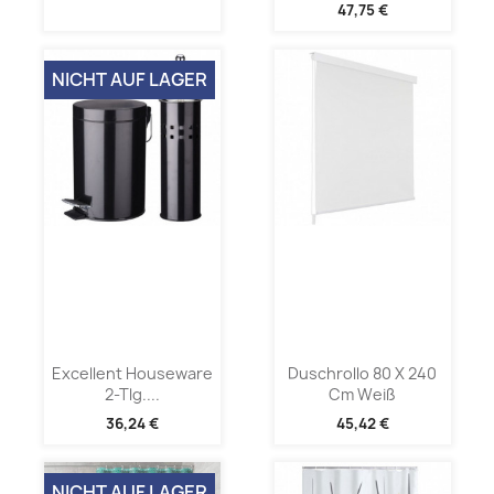
47,75 €
NICHT AUF LAGER
Excellent Houseware
Duschrollo 80 X 240
2-Tlg....
Cm Weiß
36,24 €
45,42 €
NICHT AUF LAGER