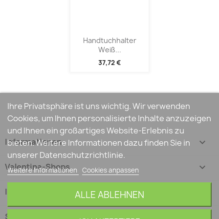
Handtuchhalter
Weiß...
37,72 €
Ihre Privatsphäre ist uns wichtig. Wir verwenden
Cookies, um Ihnen personalisierte Inhalte anzuzeigen
und Ihnen ein großartiges Website-Erlebnis zu
Informationen

bieten. Weitere Informationen dazu finden Sie in
unserer Datenschutzrichtlinie.
Valentina-Shops

Weitere Informationen
Cookies anpassen
Ihr Konto

ALLE ABLEHNEN
Shop-Einstellungen
keyboard_arrow_down