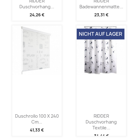
RIDDER
RIDDER
Duschvorhang...
Badewannenmatte...
24,26 €
23,31 €
NICHT AUF LAGER
Duschrollo 100 X 240
RIDDER
Cm...
Duschvorhang
Textile...
41,33 €
34,44 €