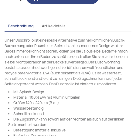
Beschreibung
Artikeldetails
Unser Duschrollo ist eine ideale Alternative zum herkömmlichen Dusch-,
Badvorhang oder Raumteiler. Sein schlankes, modernes Design wird Ihr
Badezimmerdekor nicht stören. Rollen Sie die Jalousie bei Bedarf einfach
nach unten, um Ihren Boden zu schützen, und rollen Sie sie nach oben, um
sie bei Nichtgebrauch an der Decke zu verbergeb. Der Duschvorhang
besteht aus dem hochwertigen, chloridfreien, umweltfreundlichen und
recycelbaren Material EVA (auch bekannt als PEVA). Es ist wasserfest,
schnell trocknend und leicht zu reinigen. Die Zugschnur kann auf jeder
Seite angebracht werden. Das Duschrollo ist einfach zu montieren.
Mit Splash-Design
Material: 100% EVA mit Aluminiumteilen
Größe: 140 x 240 cm (B x L)
Wasserbeständig
Schnelltrocknend
Die Zugschnur kann sowohl auf der rechten als auch auf der linken
Seite montiert werden
Befestigungsmaterial inklusive
Einfacher Zusammenbau