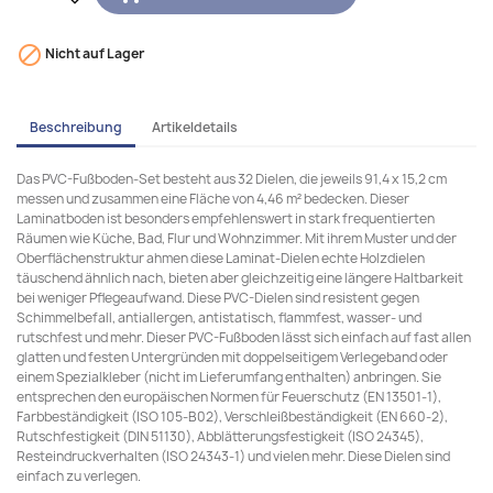

Nicht auf Lager
Beschreibung
Artikeldetails
Das PVC-Fußboden-Set besteht aus 32 Dielen, die jeweils 91,4 x 15,2 cm
messen und zusammen eine Fläche von 4,46 m² bedecken. Dieser
Laminatboden ist besonders empfehlenswert in stark frequentierten
Räumen wie Küche, Bad, Flur und Wohnzimmer. Mit ihrem Muster und der
Oberflächenstruktur ahmen diese Laminat-Dielen echte Holzdielen
täuschend ähnlich nach, bieten aber gleichzeitig eine längere Haltbarkeit
bei weniger Pflegeaufwand. Diese PVC-Dielen sind resistent gegen
Schimmelbefall, antiallergen, antistatisch, flammfest, wasser- und
rutschfest und mehr. Dieser PVC-Fußboden lässt sich einfach auf fast allen
glatten und festen Untergründen mit doppelseitigem Verlegeband oder
einem Spezialkleber (nicht im Lieferumfang enthalten) anbringen. Sie
entsprechen den europäischen Normen für Feuerschutz (EN 13501-1),
Farbbeständigkeit (ISO 105-B02), Verschleißbeständigkeit (EN 660-2),
Rutschfestigkeit (DIN 51130), Abblätterungsfestigkeit (ISO 24345),
Resteindruckverhalten (ISO 24343-1) und vielen mehr. Diese Dielen sind
einfach zu verlegen.