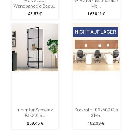
WallArt 3D-
WPC Terrassendielen
Wandpaneele Beau...
Mit...
43,57 €
1.630,11 €
NICHT AUF LAGER
Innentür Schwarz
Korkrolle 100x500 Cm
83x201,5...
8 Mm
259,46 €
102,99 €