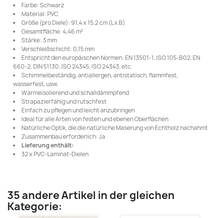
Farbe: Schwarz
Material: PVC
Größe (pro Diele): 91,4 x 15,2 cm (L x B)
Gesamtfläche: 4,46 m²
Stärke: 3 mm
Verschleißschicht: 0,15 mm
Entspricht den europäischen Normen: EN 13501-1, ISO 105-B02, EN
660-2, DIN 51130, ISO 24345, ISO 24343, etc.
Schimmelbeständig, antiallergen, antistatisch, flammfest,
wasserfest, usw.
Wärmeisolierend und schalldämmpfend
Strapazierfähig und rutschfest
Einfach zu pflegen und leicht anzubringen
Ideal für alle Arten von festen und ebenen Oberflächen
Natürliche Optik, die die natürliche Maserung von Echtholz nachahmt
Zusammenbau erforderlich: Ja
Lieferung enthält:
32 x PVC-Laminat-Dielen
35 andere Artikel in der gleichen
Kategorie: