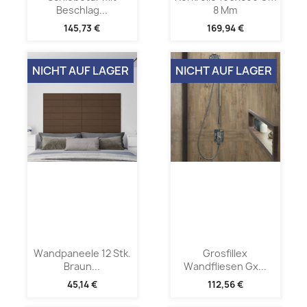
Beschlag...
8 Mm
145,73 €
169,94 €
NICHT AUF LAGER
NICHT AUF LAGER
Wandpaneele 12 Stk.
Grosfillex
Braun...
Wandfliesen Gx...
45,14 €
112,56 €