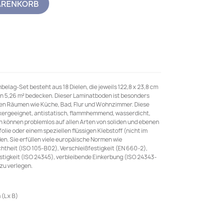
ARENKORB
elag-Set besteht aus 18 Dielen, die jeweils 122,8 x 23,8 cm
 5,26 m² bedecken. Dieser Laminatboden ist besonders
ten Räumen wie Küche, Bad, Flur und Wohnzimmer. Diese
gikergeeignet, antistatisch, flammhemmend, wasserdicht,
n können problemlos auf allen Arten von soliden und ebenen
olie oder einem speziellen flüssigen Klebstoff (nicht im
en. Sie erfüllen viele europäische Normen wie
htheit (ISO 105-B02), Verschleißfestigkeit (EN 660-2),
estigkeit (ISO 24345), verbleibende Einkerbung (ISO 24343-
 zu verlegen.
(L x B)