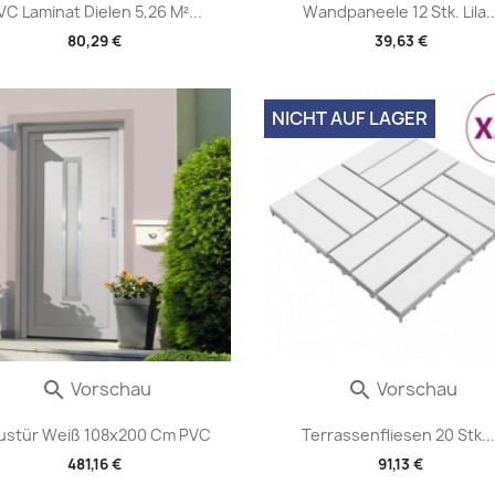
VC Laminat Dielen 5,26 M²...
Wandpaneele 12 Stk. Lila..
80,29 €
39,63 €
NICHT AUF LAGER
Vorschau
Vorschau


ustür Weiß 108x200 Cm PVC
Terrassenfliesen 20 Stk...
481,16 €
91,13 €