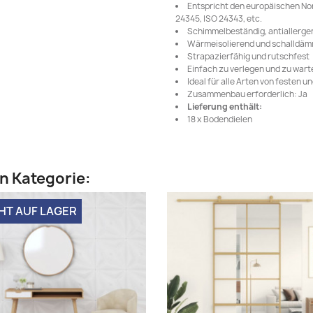
Entspricht den europäischen Nor
24345, ISO 24343, etc.
Schimmelbeständig, antiallergen,
Wärmeisolierend und schalldä
Strapazierfähig und rutschfest
Einfach zu verlegen und zu wart
Ideal für alle Arten von festen 
Zusammenbau erforderlich: Ja
Lieferung enthält:
18 x Bodendielen
en Kategorie:
HT AUF LAGER