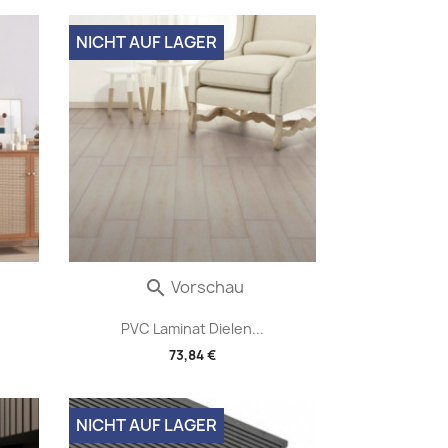
NICHT AUF LAGER
Vorschau

PVC Laminat Dielen...
73,84 €
NICHT AUF LAGER