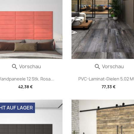
Vorschau
Vorschau


andpaneele 12 Stk. Rosa...
PVC-Laminat-Dielen 5,02 M²
42,38 €
77,33 €
HT AUF LAGER