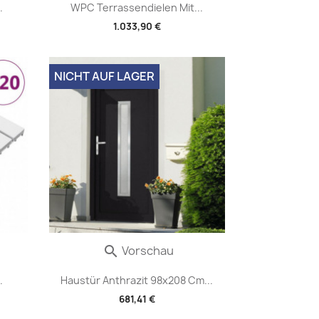
.
WPC Terrassendielen Mit...
1.033,90 €
NICHT AUF LAGER
Vorschau

.
Haustür Anthrazit 98x208 Cm...
681,41 €