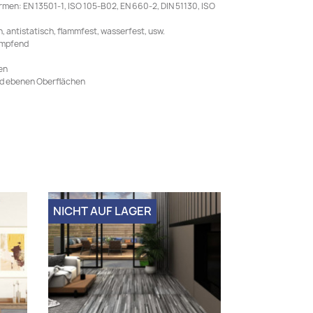
men: EN 13501-1, ISO 105-B02, EN 660-2, DIN 51130, ISO
 antistatisch, flammfest, wasserfest, usw.
mmpfend
en
und ebenen Oberflächen
NICHT AUF LAGER