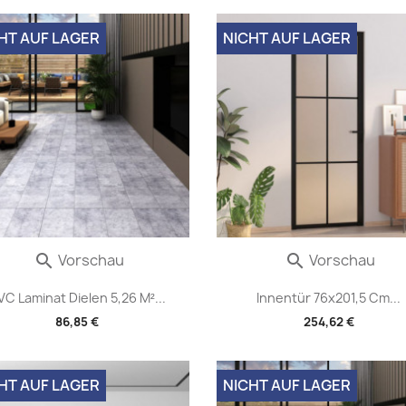
HT AUF LAGER
NICHT AUF LAGER
Vorschau
Vorschau


VC Laminat Dielen 5,26 M²...
Innentür 76x201,5 Cm...
86,85 €
254,62 €
HT AUF LAGER
NICHT AUF LAGER