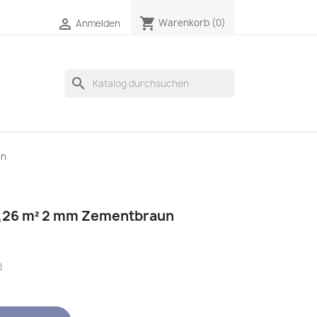
shopping_cart

Warenkorb
(0)
Anmelden
search
un
5,26 m² 2 mm Zementbraun
n