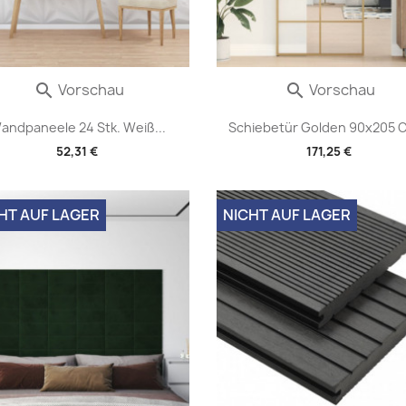
Vorschau
Vorschau


andpaneele 24 Stk. Weiß...
Schiebetür Golden 90x205 C
52,31 €
171,25 €
HT AUF LAGER
NICHT AUF LAGER