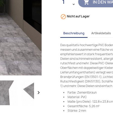
IN DEN W


Nicht auf Lager
Beschreibung
Artikeldetails
Das qualitativ hochwertige PVC Bodenb
messen und zusammen eine Fläche von
empfehlenswert in stark frequentier
Dielen sind schimmelresistent, aller
rutschfest und mehr. Diese PVC-Diele
Oberflächen mit doppelseitiger Klebef
Lieferumfang enthalten) verlegt werd
Brandprüfungen (EN 13501-1), Lichtec
Rutschfestigkeit (DIN 51130), Schälf
1) und mehr. Diese Dielen sind einfach

Farbe: Zementbraun
Material: PVC
Maße (pro Diele): 122,8 x 23,8 cm 
Gesamtfläche: 5,26 m²
Stärke: 2 mm