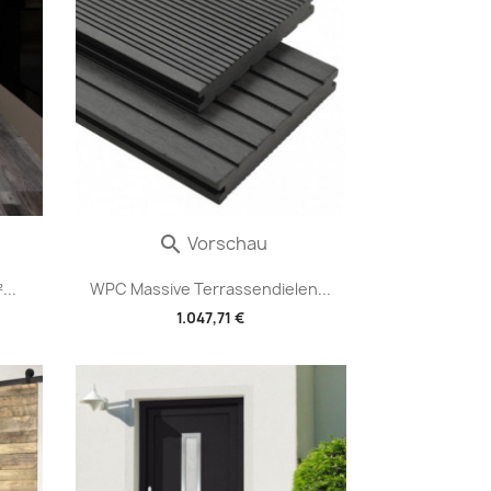
Vorschau

...
WPC Massive Terrassendielen...
1.047,71 €