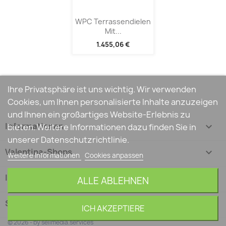
WPC Terrassendielen
Mit...
1.455,06 €
Ihre Privatsphäre ist uns wichtig. Wir verwenden
Cookies, um Ihnen personalisierte Inhalte anzuzeigen
und Ihnen ein großartiges Website-Erlebnis zu
Informationen

bieten. Weitere Informationen dazu finden Sie in
unserer Datenschutzrichtlinie.
Valentina-Shops

Weitere Informationen
Cookies anpassen
Ihr Konto

ALLE ABLEHNEN
Shop-Einstellungen
keyboard_arrow_down
ICH AKZEPTIERE
© 2026 - by sellmedia.services