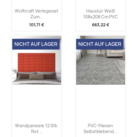
Wolfcraft Verlegeset
Haustür Weiß
Zum...
108x208 Cm PVC
101,71 €
663,22 €
NICHT AUF LAGER
NICHT AUF LAGER
Wandpaneele 12 Stk.
PVC-Fliesen
Rot...
Selbstklebend...