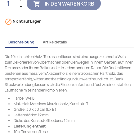
IN DEN WARENKORB


Nicht auf Lager
Beschreibung
Artikeldetails
Die 10 schlichten Holz-Terrassenfliesen sind eine ausgezeichnete Wahl
zum Dekorieren von Oberflächen oder Gehwegen in Ihrem Garten, auf Ihrer
Terrasse oder Ihrem Balkon oder in jedem anderen Raum. Die Bodenfliesen
bestehen aus massivem Akazienholz, einem tropischen Hartholz, das
strapazierfähig, witterungsbeständig und umweltfreundlich ist. Dank
Steckverbindung lassen sich die Fliesen einfach und fest zu einer stabilen
Lauffläche miteinander kombinieren.
Farbe: Weiß
Material: Massives Akazienholz, Kunststoff
Größe: 30 x 30 cm (L x B)
Lattenstärke: 12 mm
Dicke des Kunststoffbodens: 12 mm
Lieferung enthält:
10 x Terrassenfliese