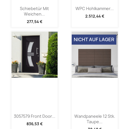
Schiebetür Mit
WPC Hohlkammer...
Weichen...
2.512,44 €
277,54 €
NICHT AUF LAGER
3057579 Front Door...
Wandpaneele 12 Stk.
Taupe...
836,53 €