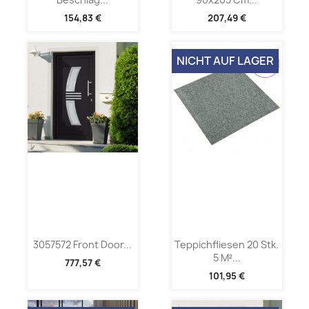
154,83 €
207,49 €
NICHT AUF LAGER
3057572 Front Door...
Teppichfliesen 20 Stk.
5 M²...
777,57 €
101,95 €