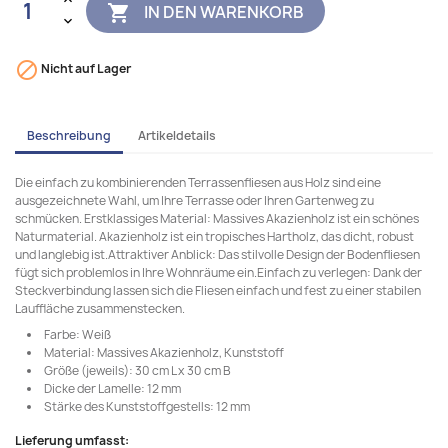
IN DEN WARENKORB


Nicht auf Lager
Beschreibung
Artikeldetails
Die einfach zu kombinierenden Terrassenfliesen aus Holz sind eine
ausgezeichnete Wahl, um Ihre Terrasse oder Ihren Gartenweg zu
schmücken. Erstklassiges Material: Massives Akazienholz ist ein schönes
Naturmaterial. Akazienholz ist ein tropisches Hartholz, das dicht, robust
und langlebig ist.Attraktiver Anblick: Das stilvolle Design der Bodenfliesen
fügt sich problemlos in Ihre Wohnräume ein.Einfach zu verlegen: Dank der
Steckverbindung lassen sich die Fliesen einfach und fest zu einer stabilen
Lauffläche zusammenstecken.
Farbe: Weiß
Material: Massives Akazienholz, Kunststoff
Größe (jeweils): 30 cm L x 30 cm B
Dicke der Lamelle: 12 mm
Stärke des Kunststoffgestells: 12 mm
Lieferung umfasst: