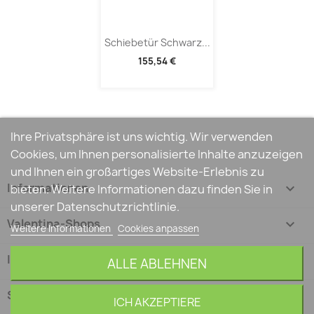
Schiebetür Schwarz...
155,54 €
Ihre Privatsphäre ist uns wichtig. Wir verwenden
Cookies, um Ihnen personalisierte Inhalte anzuzeigen
und Ihnen ein großartiges Website-Erlebnis zu
Informationen

bieten. Weitere Informationen dazu finden Sie in
unserer Datenschutzrichtlinie.
Valentina-Shops

Weitere Informationen
Cookies anpassen
Ihr Konto

ALLE ABLEHNEN
Shop-Einstellungen
keyboard_arrow_down
ICH AKZEPTIERE