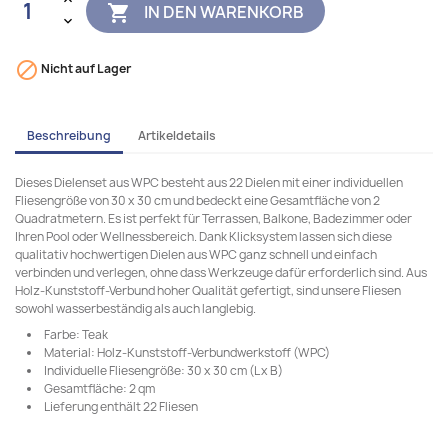
IN DEN WARENKORB


Nicht auf Lager
Beschreibung
Artikeldetails
Dieses Dielenset aus WPC besteht aus 22 Dielen mit einer individuellen
Fliesengröße von 30 x 30 cm und bedeckt eine Gesamtfläche von 2
Quadratmetern. Es ist perfekt für Terrassen, Balkone, Badezimmer oder
Ihren Pool oder Wellnessbereich. Dank Klicksystem lassen sich diese
qualitativ hochwertigen Dielen aus WPC ganz schnell und einfach
verbinden und verlegen, ohne dass Werkzeuge dafür erforderlich sind. Aus
Holz-Kunststoff-Verbund hoher Qualität gefertigt, sind unsere Fliesen
sowohl wasserbeständig als auch langlebig.
Farbe: Teak
Material: Holz-Kunststoff-Verbundwerkstoff (WPC)
Individuelle Fliesengröße: 30 x 30 cm (L x B)
Gesamtfläche: 2 qm
Lieferung enthält 22 Fliesen