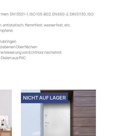
men: EN 13501-1, ISO 105-B02, EN 660-2, DIN 51130, ISO
 antistatisch, flammfest, wasserfest, etc.
mmpfend
nzubringen
und ebenen Oberflächen
liche Maserung von Echtholz nachahmt
-Dielen aus PVC
NICHT AUF LAGER