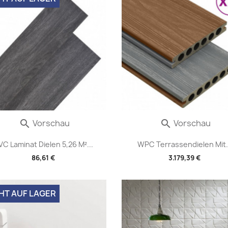
Vorschau
Vorschau


VC Laminat Dielen 5,26 M²...
WPC Terrassendielen Mit.
86,61 €
3.179,39 €
HT AUF LAGER