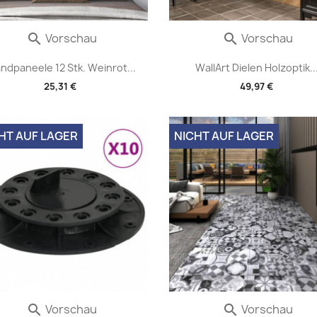
Vorschau
Vorschau


ndpaneele 12 Stk. Weinrot...
WallArt Dielen Holzoptik..
25,31 €
49,97 €
HT AUF LAGER
NICHT AUF LAGER
Vorschau
Vorschau

