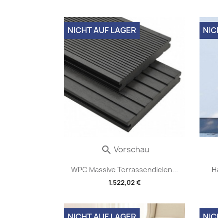
NICHT AUF LAGER
NIC
Vorschau

WPC Massive Terrassendielen...
H
1.522,02 €
NICHT AUF LAGER
NIC