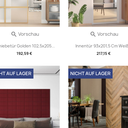
Vorschau
Vorschau


hiebetür Golden 102,5x205...
Innentür 93x201,5 Cm Weiß.
192,59 €
217,15 €
HT AUF LAGER
NICHT AUF LAGER