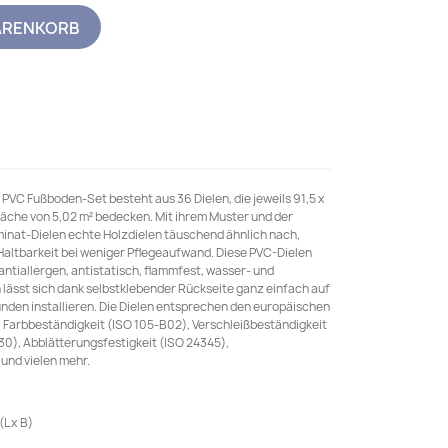
ARENKORB
PVC Fußboden-Set besteht aus 36 Dielen, die jeweils 91,5 x
äche von 5,02 m² bedecken. Mit ihrem Muster und der
inat-Dielen echte Holzdielen täuschend ähnlich nach,
 Haltbarkeit bei weniger Pflegeaufwand. Diese PVC-Dielen
antiallergen, antistatisch, flammfest, wasser- und
 lässt sich dank selbstklebender Rückseite ganz einfach auf
ünden installieren. Die Dielen entsprechen den europäischen
 Farbbeständigkeit (ISO 105-B02), Verschleißbeständigkeit
30), Abblätterungsfestigkeit (ISO 24345),
und vielen mehr.
(L x B)