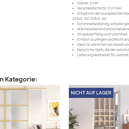
Stärke: 2 mm
Verschleißschicht: 0,07 mm
Entspricht den europäischen Nor
24345, ISO 24343, etc.
Schimmelbeständig, antiallergen,
Wärmeisolierend und schalldä
Strapazierfähig und rutschfest
Einfach zu pflegen und leicht a
Ideal für alle Arten von festen 
Natürliche Optik, die die natür
Lieferung beinhaltet 36 Laminat
en Kategorie:
NICHT AUF LAGER