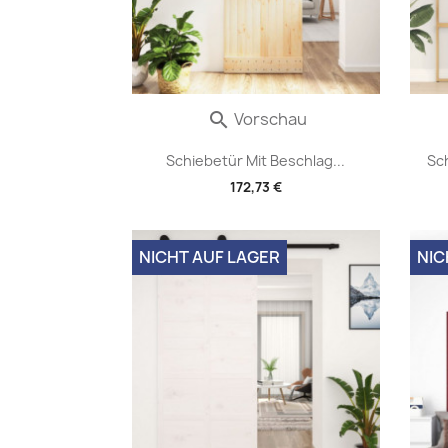
Vorschau

Schiebetür Mit Beschlag...
Sc
172,73 €
NICHT AUF LAGER
NIC