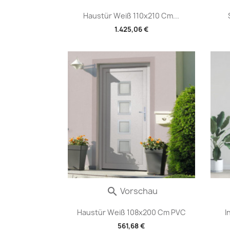
Haustür Weiß 110x210 Cm...
1.425,06 €
Vorschau

Haustür Weiß 108x200 Cm PVC
I
561,68 €