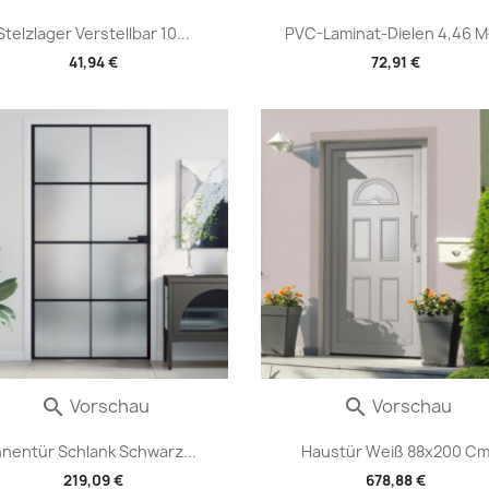
Stelzlager Verstellbar 10...
PVC-Laminat-Dielen 4,46 M²
41,94 €
72,91 €
Vorschau
Vorschau


nnentür Schlank Schwarz...
Haustür Weiß 88x200 C
219,09 €
678,88 €