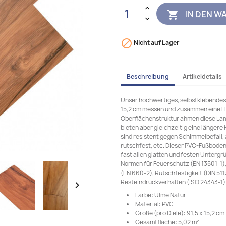
IN DEN W


Nicht auf Lager
Beschreibung
Artikeldetails
Unser hochwertiges, selbstklebendes 
15,2 cm messen und zusammen eine Fl
Oberflächenstruktur ahmen diese Lam
bieten aber gleichzeitig eine längere
sind resistent gegen Schimmelbefall, 
rutschfest, etc. Dieser PVC-Fußboden
fast allen glatten und festen Untergr
Normen für Feuerschutz (EN 13501-1),
(EN 660-2), Rutschfestigkeit (DIN 511
Resteindruckverhalten (ISO 24343-1) 

Farbe: Ulme Natur
Material: PVC
Größe (pro Diele): 91,5 x 15,2 cm 
Gesamtfläche: 5,02 m²