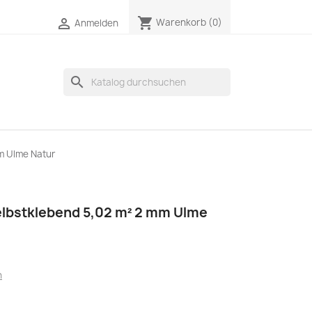
shopping_cart

Warenkorb
(0)
Anmelden
search
mm Ulme Natur
elbstklebend 5,02 m² 2 mm Ulme
n