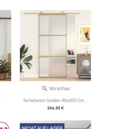
Vorschau

.
Schiebetür Golden 90x205 Cm...
204,93 €
NICHT AUF LAGER