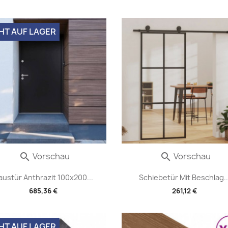
HT AUF LAGER
Vorschau
Vorschau


austür Anthrazit 100x200...
Schiebetür Mit Beschlag..
685,36 €
261,12 €
HT AUF LAGER