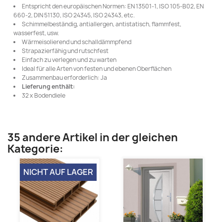
Entspricht den europäischen Normen: EN 13501-1, ISO 105-B02, EN
660-2, DIN 51130, ISO 24345, ISO 24343, etc.
Schimmelbeständig, antiallergen, antistatisch, flammfest,
wasserfest, usw.
Wärmeisolierend und schalldämmpfend
Strapazierfähig und rutschfest
Einfach zu verlegen und zu warten
Ideal für alle Arten von festen und ebenen Oberflächen
Zusammenbau erforderlich: Ja
Lieferung enthält:
32 x Bodendiele
35 andere Artikel in der gleichen
Kategorie:
NICHT AUF LAGER