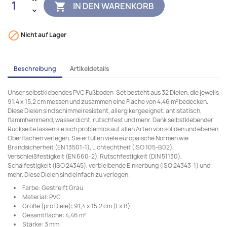
IN DEN WARENKORB


Nicht auf Lager
Beschreibung
Artikeldetails
Unser selbstklebendes PVC Fußboden-Set besteht aus 32 Dielen, die jeweils
91,4 x 15,2 cm messen und zusammen eine Fläche von 4,46 m² bedecken.
Diese Dielen sind schimmelresistent, allergikergeeignet, antistatisch,
flammhemmend, wasserdicht, rutschfest und mehr. Dank selbstklebender
Rückseite lassen sie sich problemlos auf allen Arten von soliden und ebenen
Oberflächen verlegen. Sie erfüllen viele europäische Normen wie
Brandsicherheit (EN 13501-1), Lichtechtheit (ISO 105-B02),
Verschleißfestigkeit (EN 660-2), Rutschfestigkeit (DIN 51130),
Schälfestigkeit (ISO 24345), verbleibende Einkerbung (ISO 24343-1) und
mehr. Diese Dielen sind einfach zu verlegen.
Farbe: Gestreift Grau
Material: PVC
Größe (pro Diele): 91,4 x 15,2 cm (L x B)
Gesamtfläche: 4,46 m²
Stärke: 3 mm