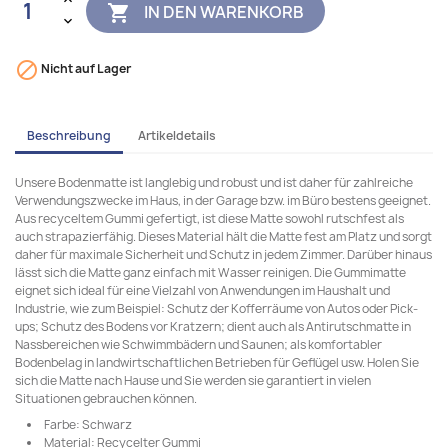
IN DEN WARENKORB


Nicht auf Lager
Beschreibung
Artikeldetails
Unsere Bodenmatte ist langlebig und robust und ist daher für zahlreiche
Verwendungszwecke im Haus, in der Garage bzw. im Büro bestens geeignet.
Aus recyceltem Gummi gefertigt, ist diese Matte sowohl rutschfest als
auch strapazierfähig. Dieses Material hält die Matte fest am Platz und sorgt
daher für maximale Sicherheit und Schutz in jedem Zimmer. Darüber hinaus
lässt sich die Matte ganz einfach mit Wasser reinigen. Die Gummimatte
eignet sich ideal für eine Vielzahl von Anwendungen im Haushalt und
Industrie, wie zum Beispiel: Schutz der Kofferräume von Autos oder Pick-
ups; Schutz des Bodens vor Kratzern; dient auch als Antirutschmatte in
Nassbereichen wie Schwimmbädern und Saunen; als komfortabler
Bodenbelag in landwirtschaftlichen Betrieben für Geflügel usw. Holen Sie
sich die Matte nach Hause und Sie werden sie garantiert in vielen
Situationen gebrauchen können.
Farbe: Schwarz
Material: Recycelter Gummi