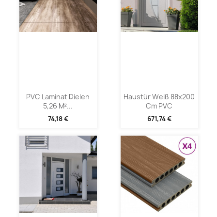
PVC Laminat Dielen
Haustür Weiß 88x200
5,26 M²...
Cm PVC
74,18 €
671,74 €