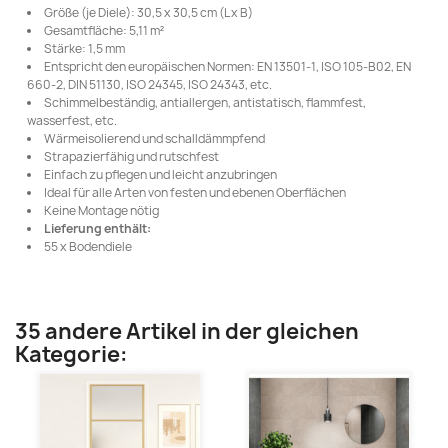
Größe (je Diele): 30,5 x 30,5 cm (L x B)
Gesamtfläche: 5,11 m²
Stärke: 1,5 mm
Entspricht den europäischen Normen: EN 13501-1, ISO 105-B02, EN
660-2, DIN 51130, ISO 24345, ISO 24343, etc.
Schimmelbeständig, antiallergen, antistatisch, flammfest,
wasserfest, etc.
Wärmeisolierend und schalldämmpfend
Strapazierfähig und rutschfest
Einfach zu pflegen und leicht anzubringen
Ideal für alle Arten von festen und ebenen Oberflächen
Keine Montage nötig
Lieferung enthält:
55 x Bodendiele
35 andere Artikel in der gleichen
Kategorie: