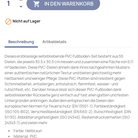
IN DEN WARENKORB


Nicht auf Lager
Beschreibung
Artikeldetails
Dieses erstklassige selbstklebende PVC Fußboden-Set besteht aus 55
Dielen, die jeweils 30,5 x 30,5 cm messen und zusammen eine Fläche von 5,11
m² bedecken. Diese PVC-Dielen ähneln dank ihres nachgeahmten Musters
einer authentischen natürlichen Textur und bieten gleichzeitig mehr
Haltbarkeit und weniger Pflege. Diese PVC-Platten sind resistent gegen
Schimmelbefall, antiallergen, antistatisch, flammfest, wasser- und
rutschfest, etc. Darüber hinaus lässt sich dieser PVC-Fußboden dank
selbstklebender Rückseite ganz einfach auf fast allen glatten und festen
Untergründen anbringen. Außerdem entsprechen die Dielen den
europäischen Normen für Feuerschutz (EN 13501-1), Farbbeständigkeit
(ISO 105-B02), Verschleißbeständigkeit (EN 660-2), Rutschfestigkeit (DIN
51130), Abblätterungsfestigkeit (ISO 24345), Resteindruckverhalten (ISO
24343-1) und vielen mehr.
Farbe: Hellbraun
Material: PVC