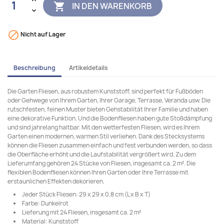
IN DEN WARENKORB


Nicht auf Lager
Beschreibung
Artikeldetails
Die Garten Fliesen, aus robustem Kunststoff, sind perfekt für Fußböden
oder Gehwege von Ihrem Garten, Ihrer Garage, Terrasse, Veranda usw. Die
rutschfesten, feinen Muster bieten Gehstabilität Ihrer Familie und haben
eine dekorative Funktion. Und die Bodenfliesen haben gute Stoßdämpfung
und sind jahrelang haltbar. Mit den wetterfesten Fliesen, wird es Ihrem
Garten einen modernen, warmen Stil verliehen. Dank des Stecksystems
können die Fliesen zusammen einfach und fest verbunden werden, so dass
die Oberfläche erhöht und die Laufstabilität vergrößert wird. Zu dem
Lieferumfang gehören 24 Stücke von Fliesen, insgesamt ca. 2 m². Die
flexiblen Bodenfliesen können Ihren Garten oder Ihre Terrasse mit
erstaunlichen Effekten dekorieren.
Jeder Stück Fliesen: 29 x 29 x 0,8 cm (L x B x T)
Farbe: Dunkelrot
Lieferung mit 24 Fliesen, insgesamt ca. 2 m²
Material: Kunststoff