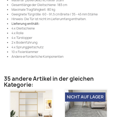
Material: pulverbeschichteter Stahl
Gesamtlänge der Gleitschiene: 183 cm
Maximale Tragfähigkeit: 80 kg
Geeignete Türgröße: 60 - 91,5 cm Breite / 35 - 45 mm Stärke
Hinweis: Die Tür ist nicht im Lieferumfang enthalten.
Lieferung enthält:
4 x Gleitschiene
4 x Rolle
4 x Türstopper
2 x Bodenführung
4 x Sprunggleitschutz
10 x Fixierklammer
Andere erforderliche Komponenten
35 andere Artikel in der gleichen
Kategorie:
NICHT AUF LAGER