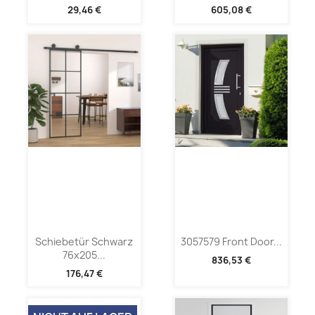
29,46 €
605,08 €
Schiebetür Schwarz
3057579 Front Door...
76x205...
836,53 €
176,47 €