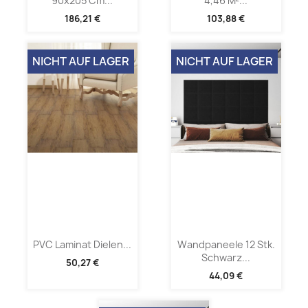
90x205 Cm...
4,46 M²...
186,21 €
103,88 €
NICHT AUF LAGER
NICHT AUF LAGER
PVC Laminat Dielen...
Wandpaneele 12 Stk.
Schwarz...
50,27 €
44,09 €