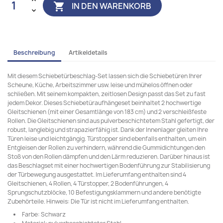
IN DEN WARENKORB

Beschreibung
Artikeldetails
Mit diesem Schiebetürbeschlag-Set lassen sich die Schiebetüren Ihrer
Scheune, Küche, Arbeitszimmer usw. leise und mühelos öffnen oder
schließen. Mit seinem kompakten, zeitlosen Design passt das Set zu fast
jedem Dekor. Dieses Schiebetüraufhängeset beinhaltet 2 hochwertige
Gleitschienen (mit einer Gesamtlänge von 183 cm) und 2 verschleißfeste
Rollen. Die Gleitschienen sind aus pulverbeschichtetem Stahl gefertigt, der
robust, langlebig und strapazierfähig ist. Dank der Innenlager gleiten Ihre
Türen leise und leichtgängig. Türstopper sind ebenfalls enthalten, um ein
Entgleisen der Rollen zu verhindern, während die Gummidichtungen den
Stoß von den Rollen dämpfen und den Lärm reduzieren. Darüber hinaus ist
das Beschlagset mit einer hochwertigen Bodenführung zur Stabilisierung
der Türbewegung ausgestattet. Im Lieferumfang enthalten sind 4
Gleitschienen, 4 Rollen, 4 Türstopper, 2 Bodenführungen, 4
Sprungschutzblöcke, 10 Befestigungsklammern und andere benötigte
Zubehörteile. Hinweis: Die Tür ist nicht im Lieferumfang enthalten.
Farbe: Schwarz