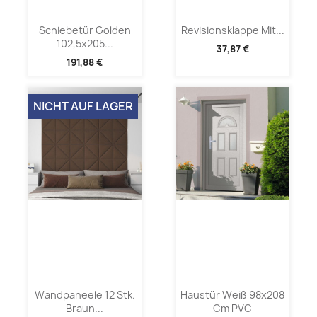
Schiebetür Golden
Revisionsklappe Mit...
102,5x205...
37,87 €
191,88 €
NICHT AUF LAGER
Wandpaneele 12 Stk.
Haustür Weiß 98x208
Braun...
Cm PVC