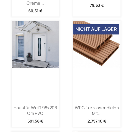
Creme...
79,63 €
60,51 €
NICHT AUF LAGER
Haustür Weiß 98x208
WPC Terrassendielen
Cm PVC
Mit...
691,58 €
2.757,10 €