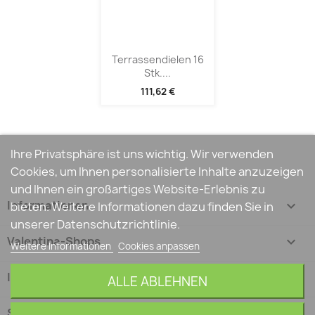
Terrassendielen 16
Stk....
111,62 €
Ihre Privatsphäre ist uns wichtig. Wir verwenden
Cookies, um Ihnen personalisierte Inhalte anzuzeigen
und Ihnen ein großartiges Website-Erlebnis zu
Informationen

bieten. Weitere Informationen dazu finden Sie in
unserer Datenschutzrichtlinie.
Valentina-Shops

Weitere Informationen
Cookies anpassen
Ihr Konto

ALLE ABLEHNEN
Shop-Einstellungen
keyboard_arrow_down