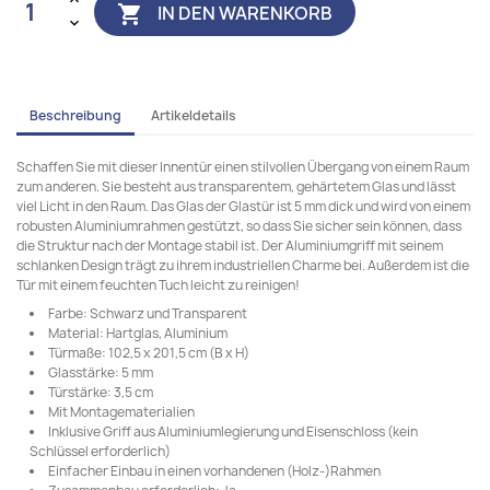
IN DEN WARENKORB

Beschreibung
Artikeldetails
Schaffen Sie mit dieser Innentür einen stilvollen Übergang von einem Raum
zum anderen. Sie besteht aus transparentem, gehärtetem Glas und lässt
viel Licht in den Raum. Das Glas der Glastür ist 5 mm dick und wird von einem
robusten Aluminiumrahmen gestützt, so dass Sie sicher sein können, dass
die Struktur nach der Montage stabil ist. Der Aluminiumgriff mit seinem
schlanken Design trägt zu ihrem industriellen Charme bei. Außerdem ist die
Tür mit einem feuchten Tuch leicht zu reinigen!
Farbe: Schwarz und Transparent
Material: Hartglas, Aluminium
Türmaße: 102,5 x 201,5 cm (B x H)
Glasstärke: 5 mm
Türstärke: 3,5 cm
Mit Montagematerialien
Inklusive Griff aus Aluminiumlegierung und Eisenschloss (kein
Schlüssel erforderlich)
Einfacher Einbau in einen vorhandenen (Holz-)Rahmen