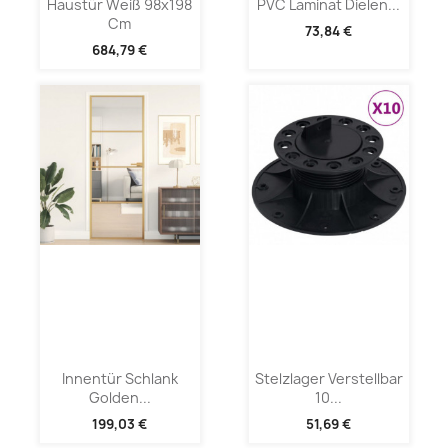
Haustür Weiß 98x198
PVC Laminat Dielen...
Cm
73,84 €
684,79 €
Innentür Schlank
Stelzlager Verstellbar
Golden...
10...
199,03 €
51,69 €