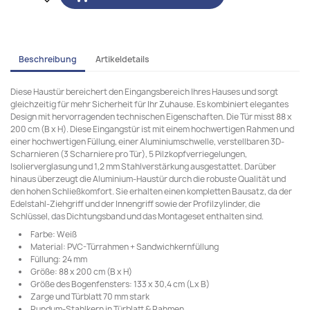
Beschreibung
Artikeldetails
Diese Haustür bereichert den Eingangsbereich Ihres Hauses und sorgt
gleichzeitig für mehr Sicherheit für Ihr Zuhause. Es kombiniert elegantes
Design mit hervorragenden technischen Eigenschaften. Die Tür misst 88 x
200 cm (B x H). Diese Eingangstür ist mit einem hochwertigen Rahmen und
einer hochwertigen Füllung, einer Aluminiumschwelle, verstellbaren 3D-
Scharnieren (3 Scharniere pro Tür), 5 Pilzkopfverriegelungen,
Isolierverglasung und 1,2 mm Stahlverstärkung ausgestattet. Darüber
hinaus überzeugt die Aluminium-Haustür durch die robuste Qualität und
den hohen Schließkomfort. Sie erhalten einen kompletten Bausatz, da der
Edelstahl-Ziehgriff und der Innengriff sowie der Profilzylinder, die
Schlüssel, das Dichtungsband und das Montageset enthalten sind.
Farbe: Weiß
Material: PVC-Türrahmen + Sandwichkernfüllung
Füllung: 24 mm
Größe: 88 x 200 cm (B x H)
Größe des Bogenfensters: 133 x 30,4 cm (L x B)
Zarge und Türblatt 70 mm stark
Rundum-Stahlkern in Türblatt & Rahmen