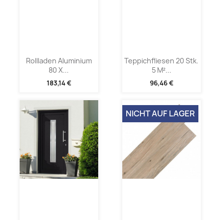
Rollladen Aluminium
Teppichfliesen 20 Stk.
80 X...
5 M²...
183,14 €
96,46 €
NICHT AUF LAGER