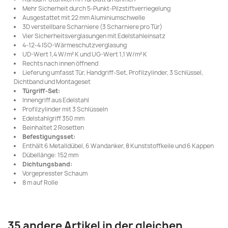
Mehr Sicherheit durch 5-Punkt-Pilzstiftverriegelung
Ausgestattet mit 22 mm Aluminiumschwelle
3D verstellbare Scharniere (3 Scharniere pro Tür)
Vier Sicherheitsverglasungen mit Edelstahleinsatz
4-12-4 ISO-Wärmeschutzverglasung
UD-Wert 1,4 W/m² K und UG-Wert 1,1 W/m² K
Rechts nach innen öffnend
Lieferung umfasst Tür, Handgriff-Set, Profilzylinder, 3 Schlüssel,
Dichtband und Montageset
Türgriff-Set:
Innengriff aus Edelstahl
Profilzylinder mit 3 Schlüsseln
Edelstahlgriff 350 mm
Beinhaltet 2 Rosetten
Befestigungsset:
Enthält 6 Metalldübel, 6 Wandanker, 8 Kunststoffkeile und 6 Kappen
Dübellänge: 152 mm
Dichtungsband:
Vorgepresster Schaum
8 m auf Rolle
35 andere Artikel in der gleichen