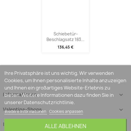
Schiebetür-
Beschlagsatz 183...
136,45 €
Ihre Privatsphäre ist uns wichtig. Wir verwenden
Cookies, um Ihnen personalisierte Inhalte anzuzeigen
und Ihnen ein großartiges Website-Erlebnis zu
Informationen

bieten. Weitere Informationen dazu finden Sie in
unserer Datenschutzrichtlinie.
Valentina-Shops

Weitere Informationen
Cookies anpassen
Ihr Konto

ALLE ABLEHNEN