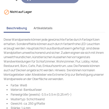

Nicht auf Lager
Beschreibung
Artikeldetails
Diese Wandpaneele können jede gewünschte Farbe durch Farbspritzen
erhalten. Sondereffekte können auch durch farbenfrohe LED-Leuchten
erzeugt werden. Hauptsächlich aus Bambusfasern gefertigt, sind diese
Wandplatten umweltschonend und sicher. Zudem eignen sie sich mit ihrem
umweltfreundlichen, künstlerischen Aussehen hervorragend als
Wandverkleidungen für Schlafzimmer, Wohnzimmer, Flur, Lobby, Hotel,
Restaurant, Büro, Cafe, Pub, Einkaufszentrum, usw. Die Paneele können
auch auf Decken angebracht werden. Hinweis: Sie können normalen
Montagekleber oder Alleskleber wie Extreme Grip zur Befestigung unserer
Wandpaneele an der Oberfläche verwenden.
Farbe: Weiß
Material: Bambusfaser
-
Paneelgröße (jeweils): 0,5 x 0,5 m (0,25 m²)
)
Mustertyp: Schichtwand
Gewicht: ca. 250 g/Platte
Stärke: 1,4 mm