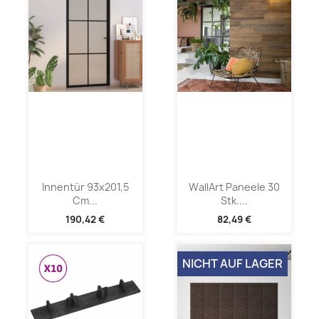
Innentür 93x201,5
WallArt Paneele 30
Cm...
Stk....
190,42 €
82,49 €
NICHT AUF LAGER