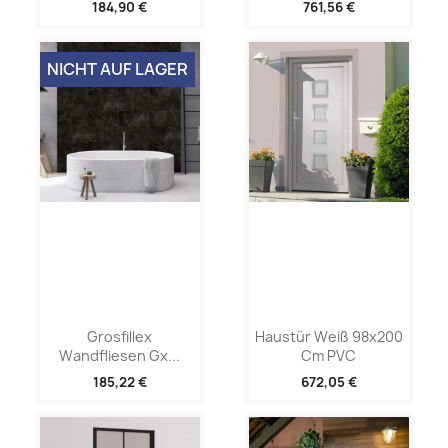
184,90 €
761,56 €
NICHT AUF LAGER
Grosfillex
Haustür Weiß 98x200
Wandfliesen Gx...
Cm PVC
185,22 €
672,05 €