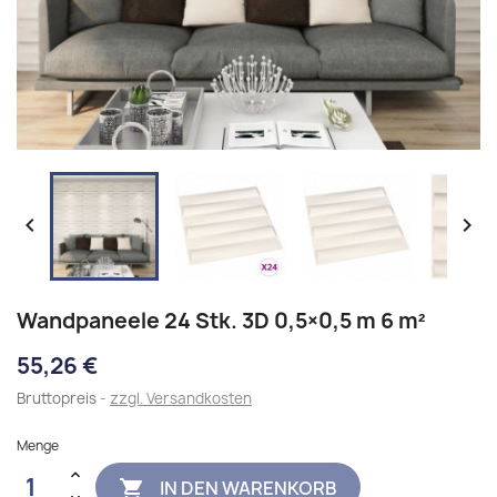


Wandpaneele 24 Stk. 3D 0,5×0,5 m 6 m²
55,26 €
Bruttopreis
zzgl. Versandkosten
Menge
IN DEN WARENKORB
