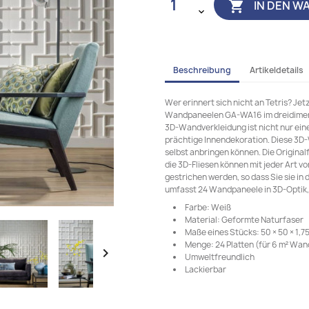
IN DEN W

Beschreibung
Artikeldetails
Wer erinnert sich nicht an Tetris? Jet
Wandpaneelen GA-WA16 im dreidimens
3D-Wandverkleidung ist nicht nur ein
prächtige Innendekoration. Diese 3D-W
selbst anbringen können. Die Origina
die 3D-Fliesen können mit jeder Art v
gestrichen werden, so dass Sie sie in
umfasst 24 Wandpaneele in 3D-Optik,
Farbe: Weiß
Material: Geformte Naturfaser
Maße eines Stücks: 50 × 50 × 1,75 
Menge: 24 Platten (für 6 m² Wan

Umweltfreundlich
Lackierbar