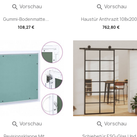
Vorschau
Vorschau


Gummi-Bodenmatte...
Haustür Anthrazit 108x200.
108,27 €
762,80 €
Vorschau
Vorschau


Revisionsklappe Mit...
Schiebetür ESG-Glas Und.