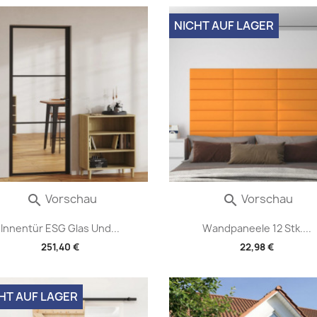
NICHT AUF LAGER
Vorschau
Vorschau


Innentür ESG Glas Und...
Wandpaneele 12 Stk....
251,40 €
22,98 €
HT AUF LAGER