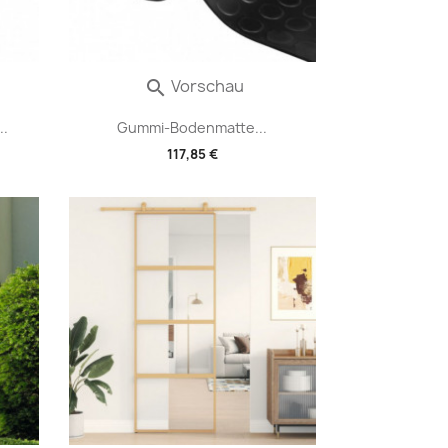
Vorschau

..
Gummi-Bodenmatte...
117,85 €