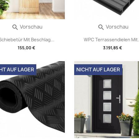
Vorschau
Vorschau


Schiebetür Mit Beschlag...
WPC Terrassendielen Mit.
155,00 €
3.191,85 €
HT AUF LAGER
NICHT AUF LAGER