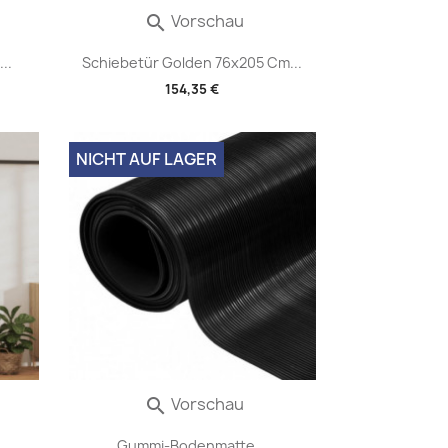
Vorschau

..
Schiebetür Golden 76x205 Cm...
154,35 €
NICHT AUF LAGER
Vorschau

..
Gummi-Bodenmatte...