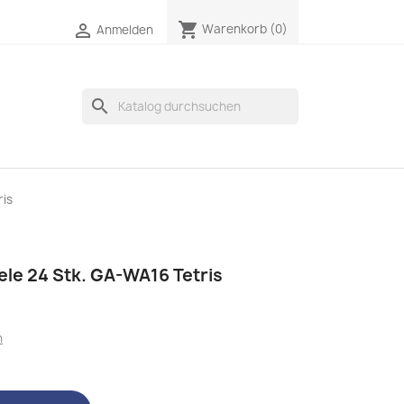
shopping_cart

Warenkorb
(0)
Anmelden
search
ris
le 24 Stk. GA-WA16 Tetris
n