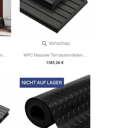
Vorschau

...
WPC Massive Terrassendielen...
1.183,26 €
NICHT AUF LAGER