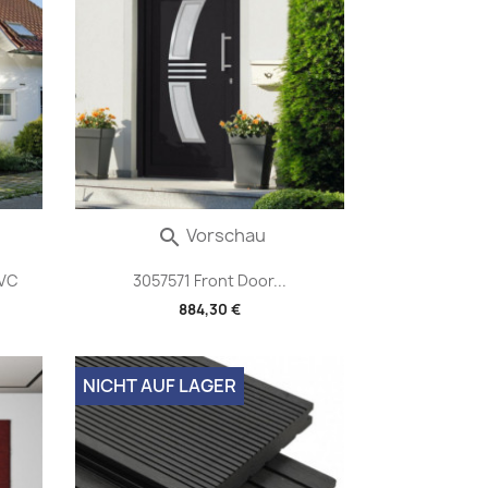
Vorschau

PVC
3057571 Front Door...
884,30 €
NICHT AUF LAGER