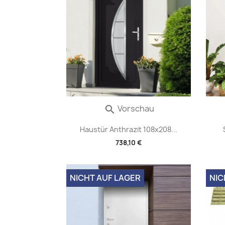
Vorschau

Haustür Anthrazit 108x208...
738,10 €
NICHT AUF LAGER
NIC