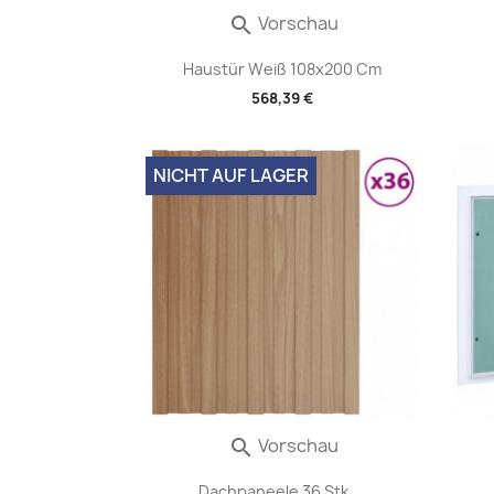
Vorschau

Haustür Weiß 108x200 Cm
568,39 €
NICHT AUF LAGER
Vorschau

Dachpaneele 36 Stk....