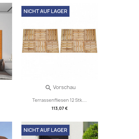
NICHT AUF LAGER
Vorschau

Terrassenfliesen 12 Stk....
113,07 €
NICHT AUF LAGER