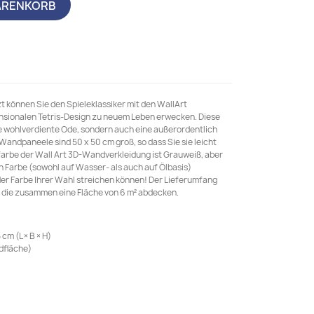
ARENKORB
zt können Sie den Spieleklassiker mit den WallArt
ionalen Tetris-Design zu neuem Leben erwecken. Diese
e wohlverdiente Ode, sondern auch eine außerordentlich
andpaneele sind 50 x 50 cm groß, so dass Sie sie leicht
lfarbe der Wall Art 3D-Wandverkleidung ist Grauweiß, aber
on Farbe (sowohl auf Wasser- als auch auf Ölbasis)
 der Farbe Ihrer Wahl streichen können! Der Lieferumfang
 die zusammen eine Fläche von 6 m² abdecken.
cm (L × B × H)
dfläche)