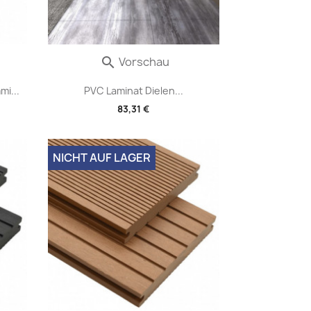
Vorschau

i...
PVC Laminat Dielen...
83,31 €
NICHT AUF LAGER