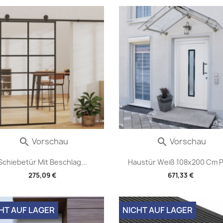
Vorschau
Vorschau


Schiebetür Mit Beschlag...
Haustür Weiß 108x200 Cm 
275,09 €
671,33 €
HT AUF LAGER
NICHT AUF LAGER