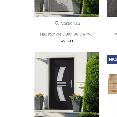
Vorschau

Haustür Weiß 98x198 Cm PVC
P
627,59 €
NIC