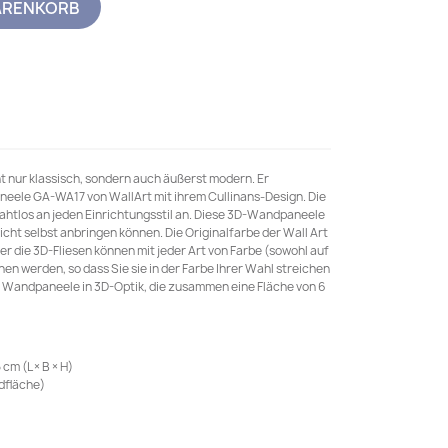
ARENKORB
ht nur klassisch, sondern auch äußerst modern. Er
eele GA-WA17 von WallArt mit ihrem Cullinans-Design. Die
htlos an jeden Einrichtungsstil an. Diese 3D-Wandpaneele
leicht selbst anbringen können. Die Originalfarbe der Wall Art
r die 3D-Fliesen können mit jeder Art von Farbe (sowohl auf
en werden, so dass Sie sie in der Farbe Ihrer Wahl streichen
 Wandpaneele in 3D-Optik, die zusammen eine Fläche von 6
cm (L × B × H)
dfläche)