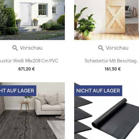
Vorschau
Vorschau


ustür Weiß 98x208 Cm PVC
Schiebetür Mit Beschlag..
671,20 €
161,30 €
HT AUF LAGER
NICHT AUF LAGER