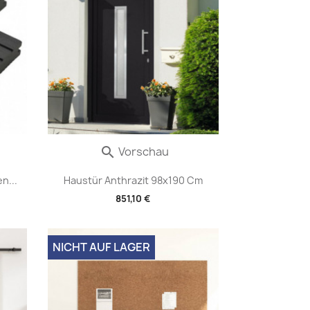
Vorschau

n...
Haustür Anthrazit 98x190 Cm
851,10 €
NICHT AUF LAGER