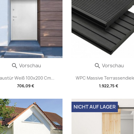
Vorschau
Vorschau


austür Weiß 100x200 Cm...
WPC Massive Terrassendiele
706,09 €
1.922,75 €
NICHT AUF LAGER