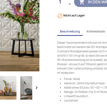
IN DEN W


Nicht auf Lager
Beschreibung
Artikeldetails
Dieser faszinierende Kontrast ist nic
beschreibt am besten die 3D-Wandpan
Cullinans Wandpaneele passen sich na
sind 50 x 50 cm groß, so dass Sie sie 
3D-Wandverkleidung ist Grauweiß, abe
Wasser- als auch auf Ölbasis) gestrich
können! Der Lieferumfang umfasst 24
m² abdecken.
Farbe: Weiß
Material: Geformte Naturfaser

Maße eines Stücks: 50 × 50 × 1,75 
Menge: 24 Platten (für 6 m² Wan
Umweltfreundlich
Lackierbar