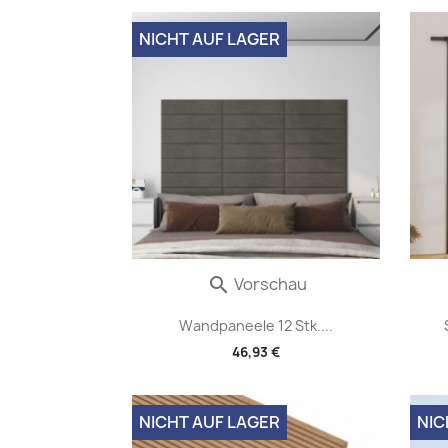
NICHT AUF LAGER
Vorschau

Wandpaneele 12 Stk....
46,93 €
NICHT AUF LAGER
NIC