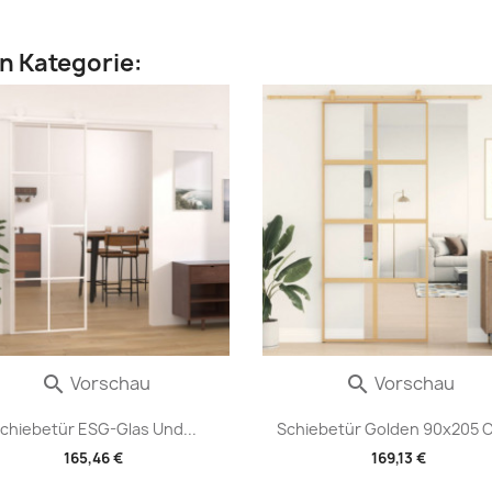
en Kategorie:
Vorschau
Vorschau


chiebetür ESG-Glas Und...
Schiebetür Golden 90x205 C
165,46 €
169,13 €