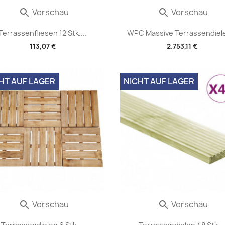
Vorschau
Vorschau


Terrassenfliesen 12 Stk....
WPC Massive Terrassendiele
113,07 €
2.753,11 €
HT AUF LAGER
NICHT AUF LAGER
Vorschau
Vorschau

