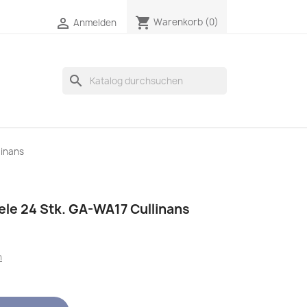
shopping_cart

Warenkorb
(0)
Anmelden
search
linans
le 24 Stk. GA-WA17 Cullinans
n