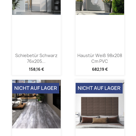
Schiebetür Schwarz
Haustür Weiß 98x208
76x205...
Cm PVC
158,16 €
682,19 €
NICHT AUF LAGER
NICHT AUF LAGER