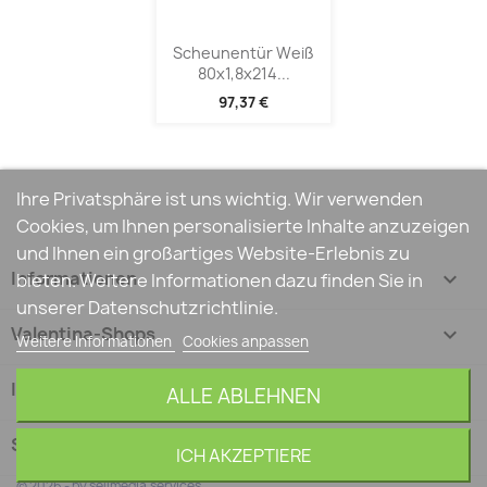
Scheunentür Weiß
80x1,8x214...
97,37 €
Ihre Privatsphäre ist uns wichtig. Wir verwenden
Cookies, um Ihnen personalisierte Inhalte anzuzeigen
und Ihnen ein großartiges Website-Erlebnis zu
Informationen

bieten. Weitere Informationen dazu finden Sie in
unserer Datenschutzrichtlinie.
Valentina-Shops

Weitere Informationen
Cookies anpassen
Ihr Konto

ALLE ABLEHNEN
Shop-Einstellungen
keyboard_arrow_down
ICH AKZEPTIERE
© 2026 - by sellmedia.services