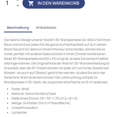
IN DEN WARENKORB

Beschreibung
Artikeldetails
Das Valeria-Design unserer WallArt 3D-Wandpaneele GA-WA24 füllt Ihren
Raum und wird auf jeden Fall die ganze Aufmerksamkeit auf sich ziehen.
Wenn Sie sich für Valeria in Ihrem Interieur entscheiden, können Sie es
immer perfekt mit anderen Dekorationen in Ihrem Zimmer kombinieren.
Diese 3D-Wandpaneele sind 50 x 50 cm groß, so dass Sie sie leicht selbst
anbringen können. Die Originalfarbe der Wall Art 3D-Wandverkleidung ist
Grauweiß, aber die 3D-Fliesen können mit jeder Art von Farbe (sowohl auf
Wasser- als auch auf Ölbasis) gestrichen werden, so dass Sie sie in der
Farbe Ihrer Wahl streichen können! Der Lieferumfang umfasst 24
Wandpaneele in 3D-Optik, die zusammen eine Fläche von 6 m² abdecken.
Farbe: Weiß
Material: Geformte Naturfaser
Maße eines Stücks: 50 × 50 × 1,75 cm (L × B × H)
Menge: 24 Platten (für 6 m² Wandfläche)
Umweltfreundlich
Lackierbar