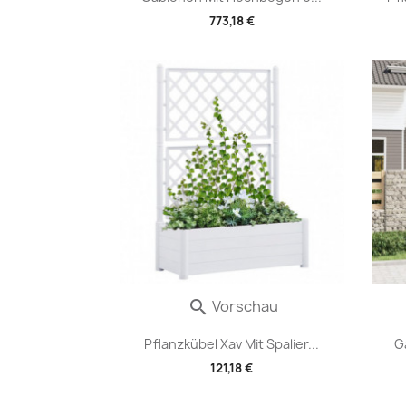
773,18 €
Vorschau

Pflanzkübel Xav Mit Spalier...
G
121,18 €