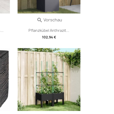
Vorschau

..
Pflanzkübel Anthrazit...
102,94 €