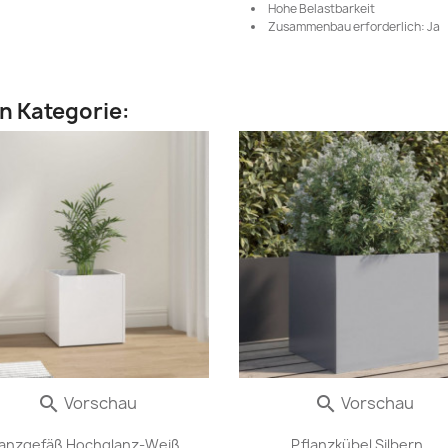
Hohe Belastbarkeit
Zusammenbau erforderlich: Ja
en Kategorie:
Vorschau
Vorschau


lanzgefäß Hochglanz-Weiß...
Pflanzkübel Silbern...