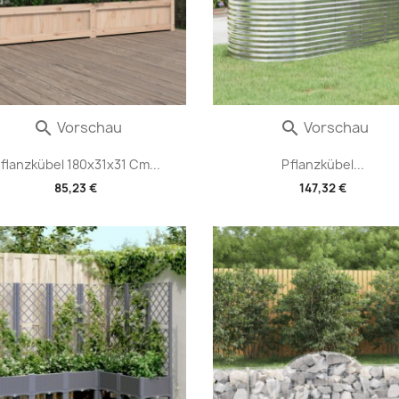
Vorschau
Vorschau


flanzkübel 180x31x31 Cm...
Pflanzkübel...
85,23 €
147,32 €