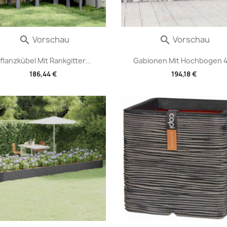
Vorschau
Vorschau


flanzkübel Mit Rankgitter...
Gabionen Mit Hochbogen 4.
186,44 €
194,18 €