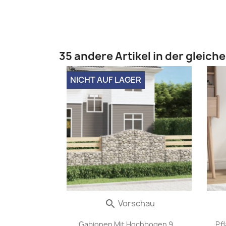
35 andere Artikel in der gleich
NICHT AUF LAGER
Vorschau

Gabionen Mit Hochbogen 9...
Pf