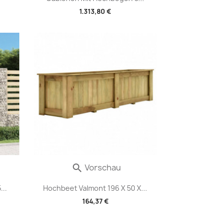
1.313,80 €
Vorschau

..
Hochbeet Valmont 196 X 50 X...
164,37 €