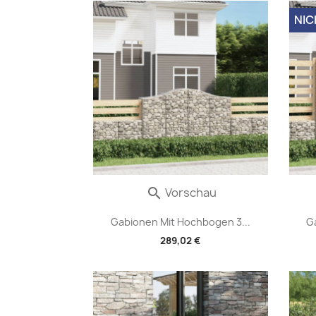
NIC
Vorschau

Gabionen Mit Hochbogen 3...
G
289,02 €