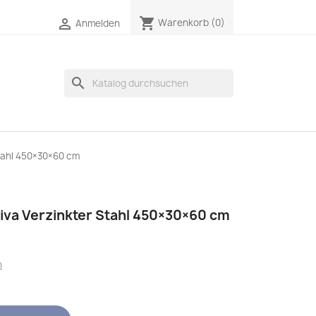
shopping_cart

Warenkorb
(0)
Anmelden
search
tahl 450×30×60 cm
va Verzinkter Stahl 450×30×60 cm
n