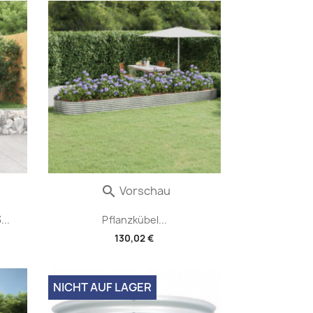
Vorschau

..
Pflanzkübel...
130,02 €
NICHT AUF LAGER