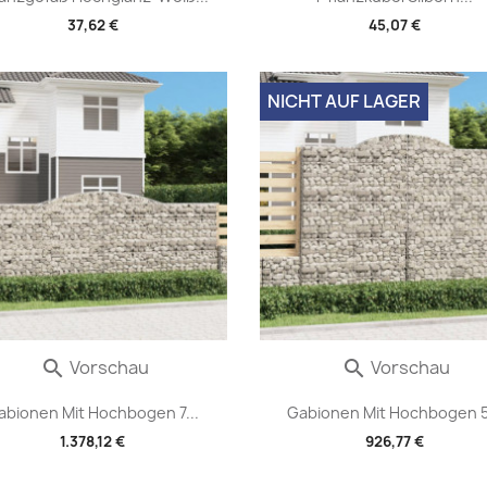
37,62 €
45,07 €
NICHT AUF LAGER
Vorschau
Vorschau


abionen Mit Hochbogen 7...
Gabionen Mit Hochbogen 5.
1.378,12 €
926,77 €