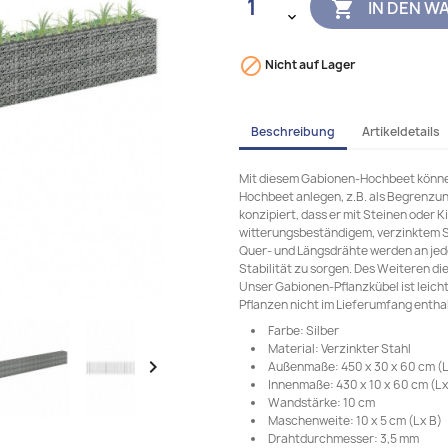
IN DEN W


Nicht auf Lager
Beschreibung
Artikeldetails
Mit diesem Gabionen-Hochbeet können 
Hochbeet anlegen, z.B. als Begrenzung
konzipiert, dass er mit Steinen oder K
witterungsbeständigem, verzinktem Sta
Quer- und Längsdrähte werden an jed
Stabilität zu sorgen. Des Weiteren d
Unser Gabionen-Pflanzkübel ist leicht
Pflanzen nicht im Lieferumfang enthal
Farbe: Silber
Material: Verzinkter Stahl

Außenmaße: 450 x 30 x 60 cm (L 
Innenmaße: 430 x 10 x 60 cm (L x
Wandstärke: 10 cm
Maschenweite: 10 x 5 cm (L x B)
Drahtdurchmesser: 3,5 mm