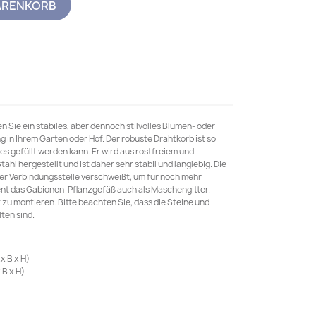
ARENKORB
Sie ein stabiles, aber dennoch stilvolles Blumen- oder
 in Ihrem Garten oder Hof. Der robuste Drahtkorb ist so
ies gefüllt werden kann. Er wird aus rostfreiem und
hl hergestellt und ist daher sehr stabil und langlebig. Die
er Verbindungsstelle verschweißt, um für noch mehr
ient das Gabionen-Pflanzgefäß auch als Maschengitter.
 zu montieren. Bitte beachten Sie, dass die Steine und
ten sind.
x B x H)
 B x H)