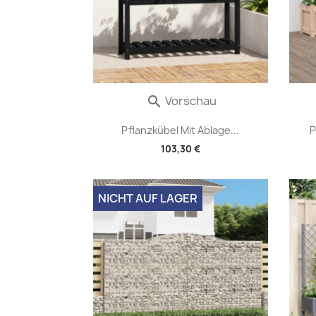
Vorschau

Pflanzkübel Mit Ablage...
P
103,30 €
NICHT AUF LAGER