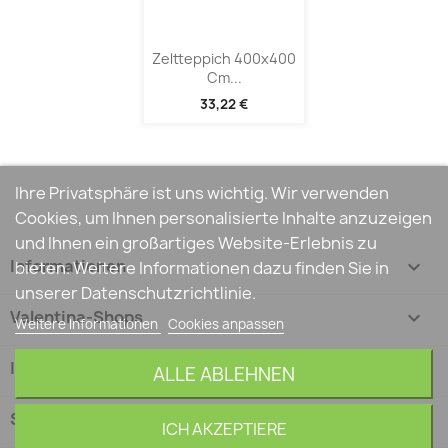
Zeltteppich 400x400
Cm...
33,22 €
Ihre Privatsphäre ist uns wichtig. Wir verwenden
Cookies, um Ihnen personalisierte Inhalte anzuzeigen
und Ihnen ein großartiges Website-Erlebnis zu
Informationen

bieten. Weitere Informationen dazu finden Sie in
unserer Datenschutzrichtlinie.
Valentina-Shops

Weitere Informationen
Cookies anpassen
Ihr Konto

ALLE ABLEHNEN
Shop-Einstellungen
keyboard_arrow_down
ICH AKZEPTIERE