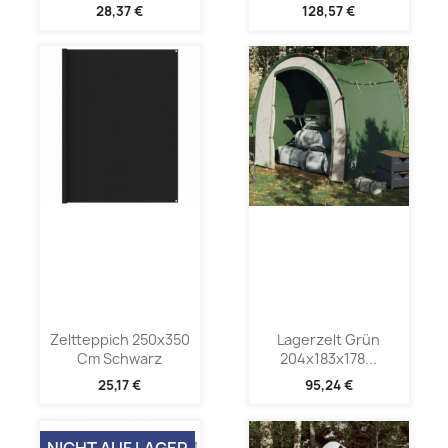
28,37 €
128,57 €
Zeltteppich 250x350
Lagerzelt Grün
Cm Schwarz
204x183x178...
25,17 €
95,24 €
NICHT AUF LAGER