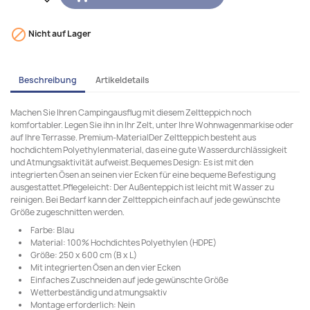

Nicht auf Lager
Beschreibung
Artikeldetails
Machen Sie Ihren Campingausflug mit diesem Zeltteppich noch
komfortabler. Legen Sie ihn in Ihr Zelt, unter Ihre Wohnwagenmarkise oder
auf Ihre Terrasse. Premium-MaterialDer Zeltteppich besteht aus
hochdichtem Polyethylenmaterial, das eine gute Wasserdurchlässigkeit
und Atmungsaktivität aufweist.Bequemes Design: Es ist mit den
integrierten Ösen an seinen vier Ecken für eine bequeme Befestigung
ausgestattet.Pflegeleicht: Der Außenteppich ist leicht mit Wasser zu
reinigen. Bei Bedarf kann der Zeltteppich einfach auf jede gewünschte
Größe zugeschnitten werden.
Farbe: Blau
Material: 100% Hochdichtes Polyethylen (HDPE)
Größe: 250 x 600 cm (B x L)
Mit integrierten Ösen an den vier Ecken
Einfaches Zuschneiden auf jede gewünschte Größe
Wetterbeständig und atmungsaktiv
Montage erforderlich: Nein