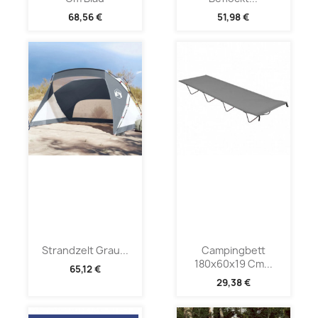
68,56 €
51,98 €
Strandzelt Grau...
Campingbett
180x60x19 Cm...
65,12 €
29,38 €