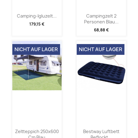
Camping-Igluzelt...
Campingzelt 2
Personen Blau...
179,15 €
68,88 €
NICHT AUF LAGER
NICHT AUF LAGER
Zeltteppich 250x600
Bestway Luftbett
Cm Blau
Beflockt...