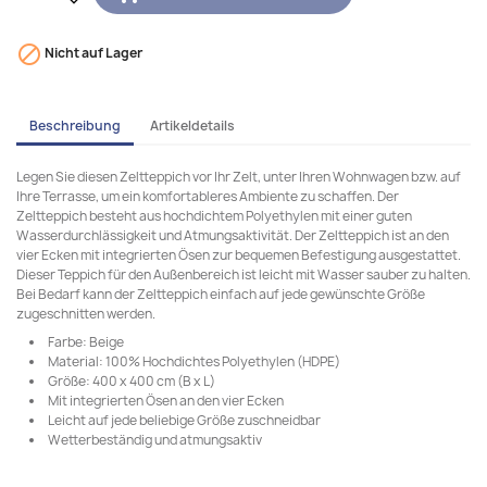

Nicht auf Lager
Beschreibung
Artikeldetails
Legen Sie diesen Zeltteppich vor Ihr Zelt, unter Ihren Wohnwagen bzw. auf
Ihre Terrasse, um ein komfortableres Ambiente zu schaffen. Der
Zeltteppich besteht aus hochdichtem Polyethylen mit einer guten
Wasserdurchlässigkeit und Atmungsaktivität. Der Zeltteppich ist an den
vier Ecken mit integrierten Ösen zur bequemen Befestigung ausgestattet.
Dieser Teppich für den Außenbereich ist leicht mit Wasser sauber zu halten.
Bei Bedarf kann der Zeltteppich einfach auf jede gewünschte Größe
zugeschnitten werden.
Farbe: Beige
Material: 100% Hochdichtes Polyethylen (HDPE)
Größe: 400 x 400 cm (B x L)
Mit integrierten Ösen an den vier Ecken
Leicht auf jede beliebige Größe zuschneidbar
Wetterbeständig und atmungsaktiv