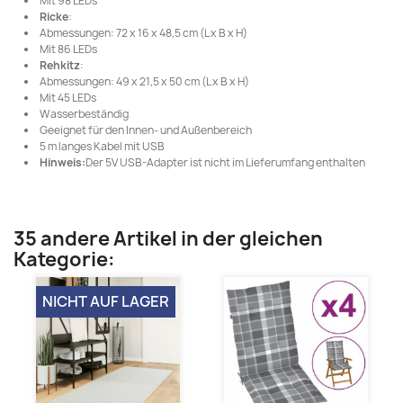
Mit 98 LEDs
Ricke
:
Abmessungen: 72 x 16 x 48,5 cm (L x B x H)
Mit 86 LEDs
Rehkitz
:
Abmessungen: 49 x 21,5 x 50 cm (L x B x H)
Mit 45 LEDs
Wasserbeständig
Geeignet für den Innen- und Außenbereich
5 m langes Kabel mit USB
Hinweis:
Der 5V USB-Adapter ist nicht im Lieferumfang enthalten
35 andere Artikel in der gleichen
Kategorie:
NICHT AUF LAGER