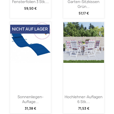
Fensterfolien 3 Stk....
Garten-Sitzkissen
Grün...
59,50 €
51,17 €
NICHT AUF LAGER
Sonnenliegen-
Hochlehner-Auflagen
Auflage...
6 Stk....
31,38 €
71,53 €