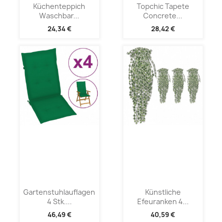
Küchenteppich
Topchic Tapete
Waschbar...
Concrete...
24,34 €
28,42 €
Gartenstuhlauflagen
Künstliche
4 Stk....
Efeuranken 4...
46,49 €
40,59 €