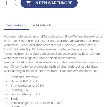
IN DEN WARENKORB

Beschreibung
Artikeldetails
Mit seinen leistungsstarken LEDs ist diese auffällige Weihnachtsdekoration
in Form von 3 Rentieren perfekt für die Dekoration von Garten, Balkon und
Wohnraum. Diese Dekoration besteht aus PVC und der Rahmen ist aus
Stahldraht gefertigt. Dank des unverwechselbaren Designs wird die
Aufmerksamkeit Ihrer Gäste auf dieses Schauspiel gelenkt. Es wird Ihrem
Wohnraum eine elegante Note verleihen. Diese schöne
Weihnachtsdekoration ist wasserfest und daher sowohl für den Innen- als
auch für den Außenbereich geeignet. Es wird garantiert ein großartiges
Weihnachtsgeschenk für Ihre Familie und Freunde zu Weihnachten sein.
Lichtfarbe: Warmweiß
Material: PVC, Stahl
Stromversorgung: DC 5 V
Leistung: 5 W
Leuchtmittel-Typ: LED
Bock
:
Abmessungen: 68 x 38 x 81 cm (L x B x H)