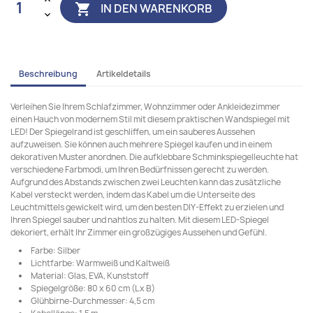
IN DEN WARENKORB

Beschreibung
Artikeldetails
Verleihen Sie Ihrem Schlafzimmer, Wohnzimmer oder Ankleidezimmer
einen Hauch von modernem Stil mit diesem praktischen Wandspiegel mit
LED! Der Spiegelrand ist geschliffen, um ein sauberes Aussehen
aufzuweisen. Sie können auch mehrere Spiegel kaufen und in einem
dekorativen Muster anordnen. Die aufklebbare Schminkspiegelleuchte hat
verschiedene Farbmodi, um Ihren Bedürfnissen gerecht zu werden.
Aufgrund des Abstands zwischen zwei Leuchten kann das zusätzliche
Kabel versteckt werden, indem das Kabel um die Unterseite des
Leuchtmittels gewickelt wird, um den besten DIY-Effekt zu erzielen und
Ihren Spiegel sauber und nahtlos zu halten. Mit diesem LED-Spiegel
dekoriert, erhält Ihr Zimmer ein großzügiges Aussehen und Gefühl.
Farbe: Silber
Lichtfarbe: Warmweiß und Kaltweiß
Material: Glas, EVA, Kunststoff
Spiegelgröße: 80 x 60 cm (L x B)
Glühbirne-Durchmesser: 4,5 cm