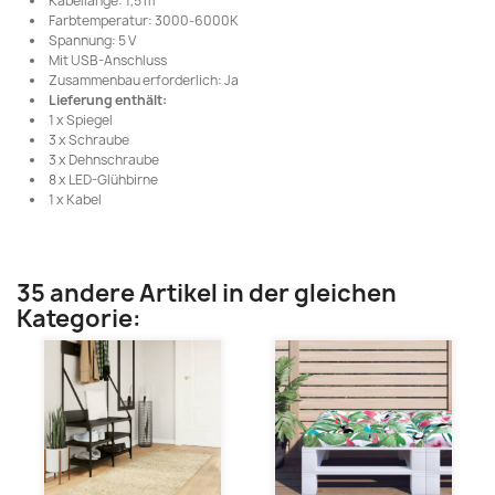
Kabellänge: 1,5 m
Farbtemperatur: 3000-6000K
Spannung: 5 V
Mit USB-Anschluss
Zusammenbau erforderlich: Ja
Lieferung enthält:
1 x Spiegel
3 x Schraube
3 x Dehnschraube
8 x LED-Glühbirne
1 x Kabel
35 andere Artikel in der gleichen
Kategorie: