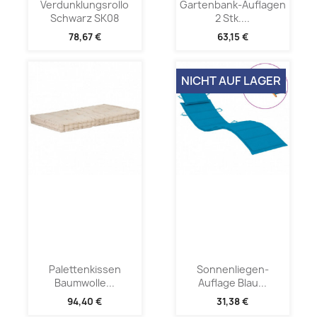
Verdunklungsrollo
Gartenbank-Auflagen
Schwarz SK08
2 Stk....
78,67 €
63,15 €
NICHT AUF LAGER
Palettenkissen
Sonnenliegen-
Baumwolle...
Auflage Blau...
94,40 €
31,38 €