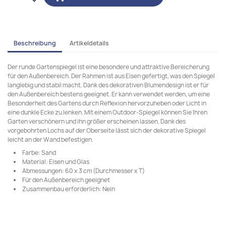
Beschreibung
Artikeldetails
Der runde Gartenspiegel ist eine besondere und attraktive Bereicherung
für den Außenbereich. Der Rahmen ist aus Eisen gefertigt, was den Spiegel
langlebig und stabil macht. Dank des dekorativen Blumendesign ist er für
den Außenbereich bestens geeignet. Er kann verwendet werden, um eine
Besonderheit des Gartens durch Reflexion hervorzuheben oder Licht in
eine dunkle Ecke zu lenken. Mit einem Outdoor-Spiegel können Sie Ihren
Garten verschönern und ihn größer erscheinen lassen. Dank des
vorgebohrten Lochs auf der Oberseite lässt sich der dekorative Spiegel
leicht an der Wand befestigen.
Farbe: Sand
Material: Eisen und Glas
Abmessungen: 60 x 3 cm (Durchmesser x T)
Für den Außenbereich geeignet
Zusammenbau erforderlich: Nein