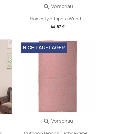
Vorschau

Homestyle Tapete Wood...
44,67 €
NICHT AUF LAGER
Vorschau

...
Outdoor-Teppich Flachgewebe...