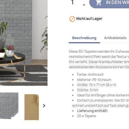
IN DEN W


Nicht auf Lager
Beschreibung
Artikeldetails
Diese 3D-Tapeten werden Ihr Zuhause
realistischem Effekt weist die Textur
Stil verleiht. Diese Wandaufkleber sin
selbstklebenden Rückseite können Sie
Farbe: Anthrazit
Material: PE-Schaum
Größe: 70 x 77 cm (B x H)
Stärke: 5 mm
Ideal für Anfänger ohne Vorkenn
Einfach zu installieren: Die 3D

schnell und einfach auf fast allen
Lieferung enthält:
20 x Tapete