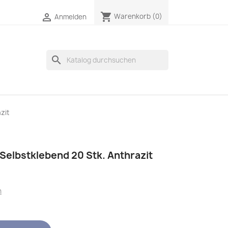
shopping_cart

Warenkorb
(0)
Anmelden
search
zit
 Selbstklebend 20 Stk. Anthrazit
n