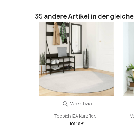
35 andere Artikel in der gleich
Vorschau

Teppich IZA Kurzflor...
V
101,16 €