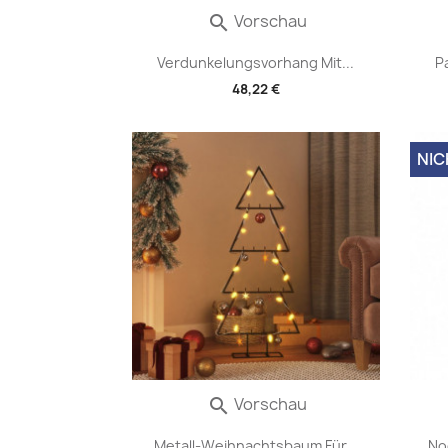
Vorschau

Verdunkelungsvorhang Mit...
P
48,22 €
NIC
Vorschau

Metall-Weihnachtsbaum Für...
No