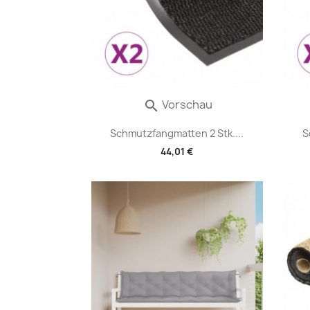
Vorschau

Schmutzfangmatten 2 Stk....
S
44,01 €