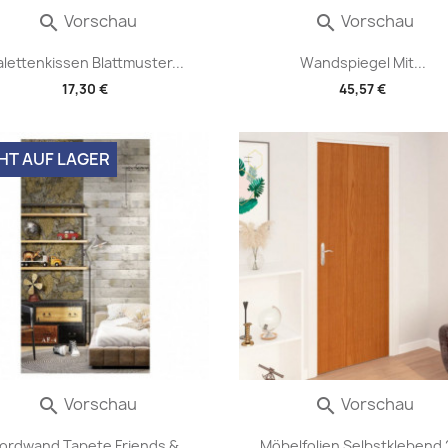
Vorschau
Vorschau


alettenkissen Blattmuster...
Wandspiegel Mit...
17,30 €
45,57 €
HT AUF LAGER
Vorschau
Vorschau


ordwand Tapete Friends &...
Möbelfolien Selbstklebend 2