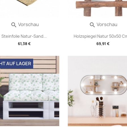
Vorschau
Vorschau


Steinfolie Natur-Sand...
Holzspiegel Natur 50x50 Cm
61,38 €
69,91 €
HT AUF LAGER