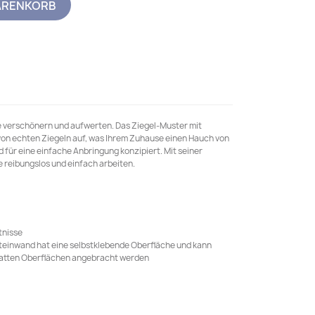
ARENKORB
 verschönern und aufwerten. Das Ziegel-Muster mit
 von echten Ziegeln auf, was Ihrem Zuhause einen Hauch von
d für eine einfache Anbringung konzipiert. Mit seiner
 reibungslos und einfach arbeiten.
tnisse
-Steinwand hat eine selbstklebende Oberfläche und kann
 glatten Oberflächen angebracht werden