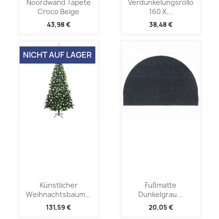
Noordwand Tapete
Verdunkelungsrollo
Croco Beige
160 X...
43,98 €
38,48 €
NICHT AUF LAGER
Künstlicher
Fußmatte
Weihnachtsbaum...
Dunkelgrau...
131,59 €
20,05 €