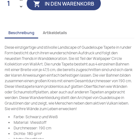
IN DEN WARENKORB

Beschreibung
Artikeldetails
Diese einzigartige und stilvolle Landscape of Guadeloupe Tapete in runder
Form besticht durch ihren wunderschönen Aufdruck und folgt den
neuesten Trends in Wanddekoration. Sie ist Teil der Wallpaper Circle
Kollektion von WallArt. Die runde Tapete besteht aus 4 einzelnen Bahnen
mit einer Breite von je 47,5 cm, die bereits zugeschnitten sind und sich dank
der klaren Anweisungen einfach befestigen lassen. Die vier Bahnen bilden
zusammen einen großen Kreis mit einem Gesamtdurchmesser von 190 cm.
Diese Vliestapete kann problemlos auf glatten Oberflächen wie Wänden
oder Schaumstoffplatten, aber auch auf anderen Tapeten angebracht
werden. Diese Wandverkleidung stellt den Archipel von Guadeloupe in
Grautönen dar und zeigt, wie Menschen neben dem aktiven Vulkan leben.
Sie wird Ihre Wände zum Leben erwecken!
Farbe: Schwarz und Weiß
Material: Vliesstoff
Durchmesser: 190 cm
Dichte: 180 g/m²