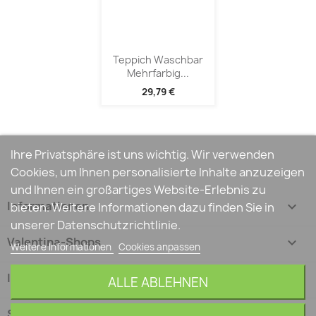
Teppich Waschbar
Mehrfarbig...
29,79 €
Ihre Privatsphäre ist uns wichtig. Wir verwenden
Cookies, um Ihnen personalisierte Inhalte anzuzeigen
und Ihnen ein großartiges Website-Erlebnis zu
Informationen

bieten. Weitere Informationen dazu finden Sie in
unserer Datenschutzrichtlinie.
Valentina-Shops

Weitere Informationen
Cookies anpassen
Ihr Konto

ALLE ABLEHNEN
Shop-Einstellungen
keyboard_arrow_down