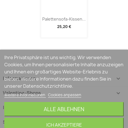
Palettensofa-Kissen...
25,20 €
Ihre Privatsphäre ist uns wichtig. Wir verwenden
Cookies, um Ihnen personalisierte Inhalte anzuzeigen
und Ihnen ein großartiges Website-Erlebnis zu
Informationen

bieten. Weitere Informationen dazu finden Sie in
unserer Datenschutzrichtlinie.
Valentina-Shops

Weitere Informationen
Cookies anpassen
Ihr Konto

ALLE ABLEHNEN
Shop-Einstellungen
keyboard_arrow_down
ICH AKZEPTIERE