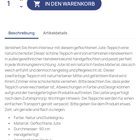
IN DEN WARENKORB

Beschreibung
Artikeldetails
Verleihen Sie Ihrem Interieur mit diesem geflochtenen Jute-Teppich eine
natürliche Note! Dieser schöne Teppich wird von erfahrenen Handwerkern
in außergewöhnlicher Handwerkskunst handgeflochten und passt perfekt
in jede Wohnungseinrichtung. Jute ist ein natürlich festes Material, das sich
weich anfühlt und dennoch langlebig und pflegeleicht ist. Dieser
zweifarbige Teppich mit naturfarbener Mitte und gefärbtem Rand wird
Ihrem Zimmer eine schicke Note verleihen. Bitte beachten Sie, dass jeder
Teppich unverwechselbar ist; Abweichungen in Farbe und Design können
aufgrund der handgefertigten Produkte auftreten. Die Lieferung erfolgt
nach dem Zufallsprinzip. Wichtiger Hinweis: Die Teppiche werden für einen
einfachen Transport gerollt verpackt. Bitte geben Sie dem Produkt etwas
Zeit, um gerade und flach zu liegen.
Farbe: Natur und Dunkelgrau
Material: Geflochtene Jute
Durchmesser: 90 cm
Handgefertigt