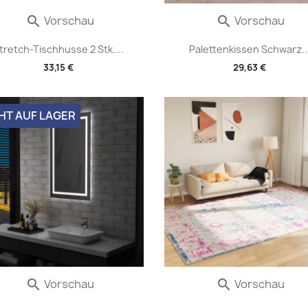
Vorschau
Vorschau


tretch-Tischhusse 2 Stk....
Palettenkissen Schwarz..
33,15 €
29,63 €
HT AUF LAGER
Vorschau
Vorschau

