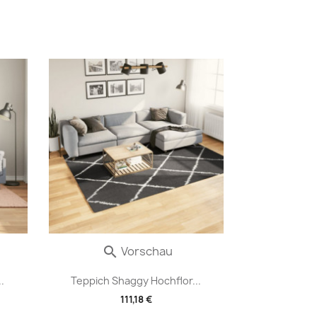
Vorschau

.
Teppich Shaggy Hochflor...
111,18 €