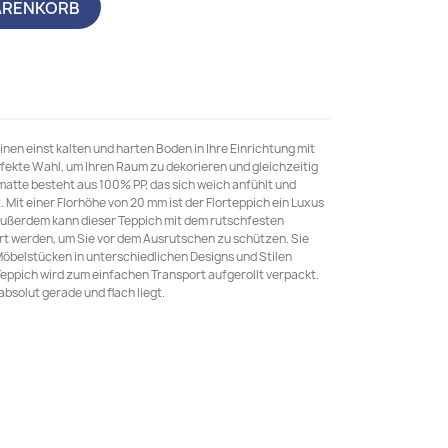
ARENKORB
en einst kalten und harten Boden in Ihre Einrichtung mit
rfekte Wahl, um Ihren Raum zu dekorieren und gleichzeitig
atte besteht aus 100% PP, das sich weich anfühlt und
. Mit einer Florhöhe von 20 mm ist der Florteppich ein Luxus
Außerdem kann dieser Teppich mit dem rutschfesten
rt werden, um Sie vor dem Ausrutschen zu schützen. Sie
Möbelstücken in unterschiedlichen Designs und Stilen
Teppich wird zum einfachen Transport aufgerollt verpackt.
absolut gerade und flach liegt.