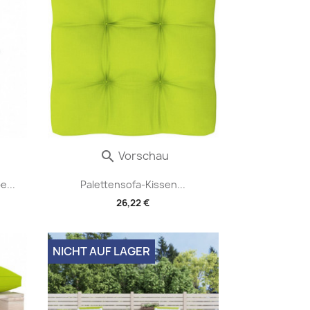
Vorschau

...
Palettensofa-Kissen...
26,22 €
NICHT AUF LAGER