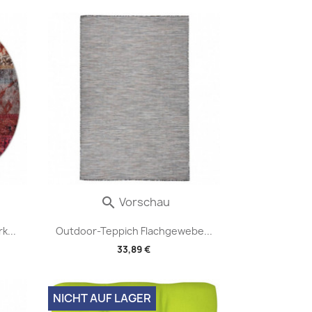
Vorschau

k...
Outdoor-Teppich Flachgewebe...
33,89 €
NICHT AUF LAGER