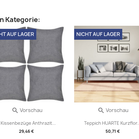
en Kategorie:
HT AUF LAGER
NICHT AUF LAGER
Vorschau
Vorschau


 Kissenbezüge Anthrazit...
Teppich HUARTE Kurzflor..
29,46 €
50,71 €