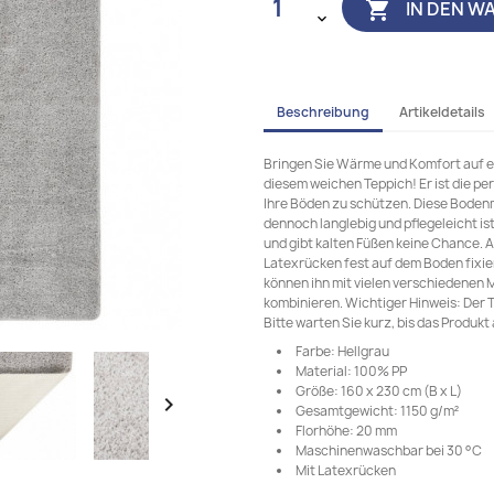
IN DEN W

Beschreibung
Artikeldetails
Bringen Sie Wärme und Komfort auf ein
diesem weichen Teppich! Er ist die pe
Ihre Böden zu schützen. Diese Bodenm
dennoch langlebig und pflegeleicht ist
und gibt kalten Füßen keine Chance. 
Latexrücken fest auf dem Boden fixie
können ihn mit vielen verschiedenen 
kombinieren. Wichtiger Hinweis: Der 
Bitte warten Sie kurz, bis das Produkt 
Farbe: Hellgrau
Material: 100% PP
Größe: 160 x 230 cm (B x L)

Gesamtgewicht: 1150 g/m²
Florhöhe: 20 mm
Maschinenwaschbar bei 30 °C
Mit Latexrücken