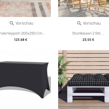
Vorschau
Vorschau


inderteppich 200x290 Cm...
Stuhlkissen 2 Stk....
123,68 €
23,55 €