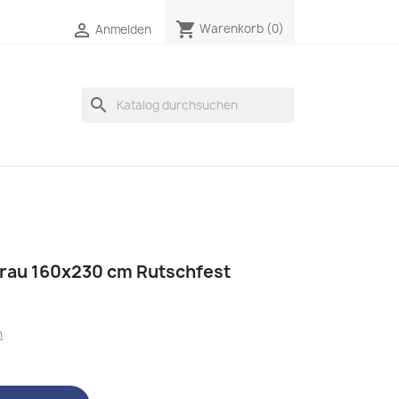
shopping_cart

Warenkorb
(0)
Anmelden
search
grau 160x230 cm Rutschfest
n