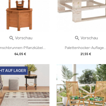
Vorschau
Vorschau


nschbrunnen-Pflanzkübel...
Palettenhocker-Auflage..
64,05 €
21,55 €
HT AUF LAGER