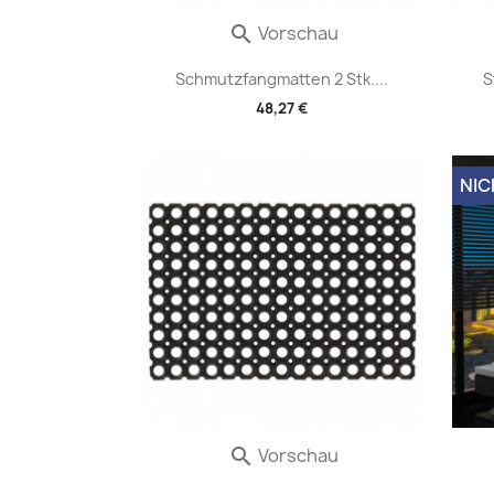
Vorschau

Schmutzfangmatten 2 Stk....
S
48,27 €
NIC
Vorschau
